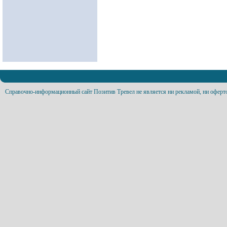
Справочно-информационный сайт Позитив Тревел не является ни рекламой, ни оферт