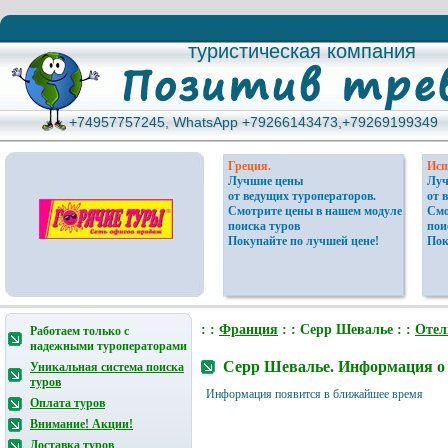
туристическая компания
туристическая компания
+74957757245, WhatsApp +79266143473,+79269199349
+74957757245, WhatsApp +79266143473,+79269199349
Греция.
Исп
Лучшие цены
Луч
от ведущих туроператоров.
от 
Смотрите цены в нашем модуле
Смо
поиска туров
пои
Покупайте по лучшей цене!
Пок
: :
Франция
: : Серр Шевалье : :
Отел
Работаем только с
надежными туроператорами
Серр Шевалье. Информация о 
Уникальная система поиска
туров
Информация появится в ближайшее время
Оплата туров
Внимание! Акции!
Доставка туров