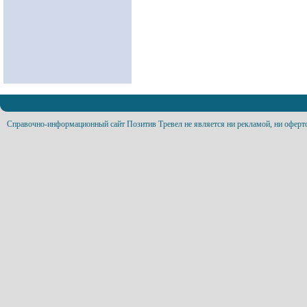
Справочно-информационный сайт Позитив Тревел не является ни рекламой, ни оферт