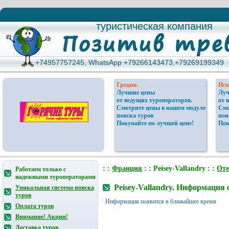
туристическая компания
туристическая компания
+74957757245, WhatsApp +79266143473,+79269199349
+74957757245, WhatsApp +79266143473,+79269199349
Греция.
Исп
Лучшие цены
Луч
от ведущих туроператоров.
от 
Смотрите цены в нашем модуле
Смо
поиска туров
пои
Покупайте по лучшей цене!
Пок
: :
Франция
: : Peisey-Vallandry : :
Оте
Работаем только с
надежными туроператорами
Peisey-Vallandry. Информация 
Уникальная система поиска
туров
Информация появится в ближайшее время
Оплата туров
Внимание! Акции!
Доставка туров