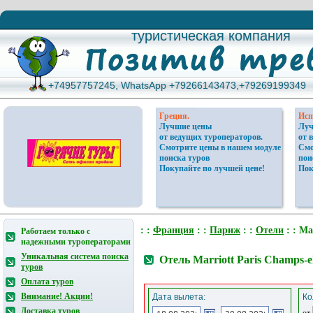
туристическая компания
туристическая компания
+74957757245, WhatsApp +79266143473,+79269199349
+74957757245, WhatsApp +79266143473,+79269199349
Греция.
Исп
Лучшие цены
Луч
от ведущих туроператоров.
от 
Смотрите цены в нашем модуле
Смо
поиска туров
пои
Покупайте по лучшей цене!
Пок
: :
Франция
: :
Париж
: :
Отели
: : Ma
Работаем только с
надежными туроператорами
Уникальная система поиска
Отель Marriott Paris Champs-
туров
Оплата туров
Внимание! Акции!
Дата вылета:
Ко
Доставка туров
от