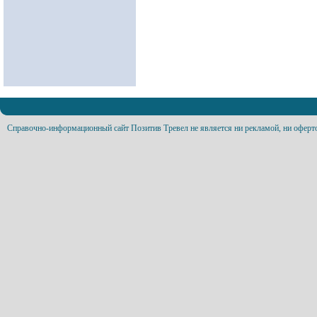
Справочно-информационный сайт Позитив Тревел не является ни рекламой, ни оферт