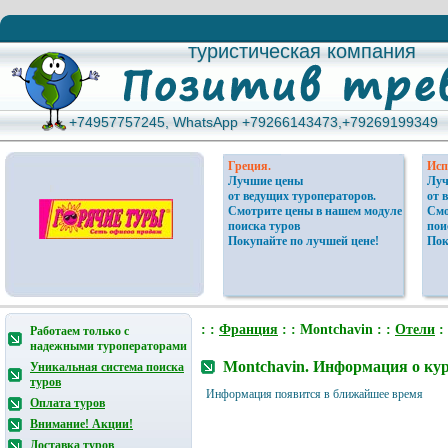
туристическая компания
туристическая компания
+74957757245, WhatsApp +79266143473,+79269199349
+74957757245, WhatsApp +79266143473,+79269199349
Греция.
Исп
Лучшие цены
Луч
от ведущих туроператоров.
от 
Смотрите цены в нашем модуле
Смо
поиска туров
пои
Покупайте по лучшей цене!
Пок
: :
Франция
: : Montchavin : :
Отели
:
Работаем только с
надежными туроператорами
Montchavin. Информация о кур
Уникальная система поиска
туров
Информация появится в ближайшее время
Оплата туров
Внимание! Акции!
Доставка туров