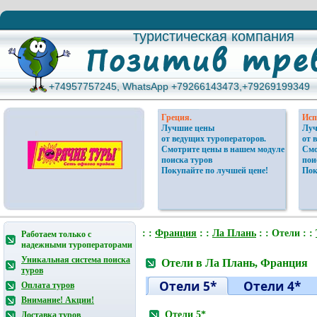
туристическая компания
туристическая компания
+74957757245, WhatsApp +79266143473,+79269199349
+74957757245, WhatsApp +79266143473,+79269199349
Греция.
Исп
Лучшие цены
Луч
от ведущих туроператоров.
от 
Смотрите цены в нашем модуле
Смо
поиска туров
пои
Покупайте по лучшей цене!
Пок
: :
Франция
: :
Ла Плань
: : Отели : :
Работаем только с
надежными туроператорами
Уникальная система поиска
Отели в Ла Плань, Франция
туров
Отели 5*
Отели 4*
Оплата туров
Внимание! Акции!
Отели 5*
Доставка туров