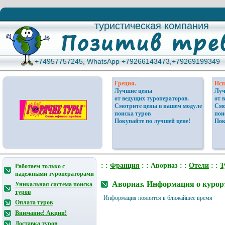
туристическая компания
туристическая компания
+74957757245, WhatsApp +79266143473,+79269199349
+74957757245, WhatsApp +79266143473,+79269199349
Греция.
Исп
Лучшие цены
Луч
от ведущих туроператоров.
от 
Смотрите цены в нашем модуле
Смо
поиска туров
пои
Покупайте по лучшей цене!
Пок
: :
Франция
: : Авориаз : :
Отели
: :
Т
Работаем только с
надежными туроператорами
Авориаз. Информация о курор
Уникальная система поиска
туров
Информация появится в ближайшее время
Оплата туров
Внимание! Акции!
Доставка туров