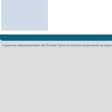
Справочно-информационный сайт Позитив Тревел не является ни рекламой, ни оферт