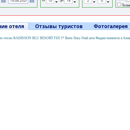
Тольк
ие отеля
Отзывы туристов
Фотогалерея
о отелю RADISSON BLU RESORT FIJI 5* Вити Леву-Nadi area Фиджи появится в бли