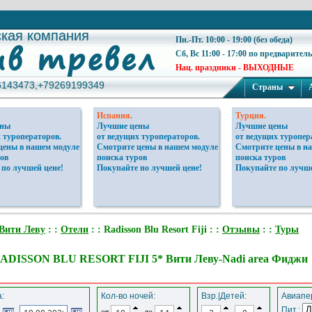
ская компания
ская компания
Пн.-Пт. 10:00 - 19:00 (без обеда)
Сб, Вс 11:00 - 17:00 по предварител
Нац. праздники - ВЫХОДНЫЕ
6143473,+79269199349
6143473,+79269199349
Страны
Испания.
Турция.
ены
Лучшие цены
Лучшие цены
 туроператоров.
от ведущих туроператоров.
от ведущих туропер
цены в нашем модуле
Смотрите цены в нашем модуле
Смотрите цены в н
ов
поиска туров
поиска туров
 по лучшей цене!
Покупайте по лучшей цене!
Покупайте по лучше
Вити Леву
: :
Отели
: : Radisson Blu Resort Fiji : :
Отзывы
: :
Туры
ADISSON BLU RESORT FIJI 5* Вити Леву-Nadi area Фиджи
:
Кол-во ночей:
Взр.|Детей:
Авиапер
Пит.:
от
до