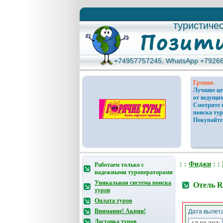
туристиче
туристиче
+74957757245, WhatsApp +7926
+74957757245, WhatsApp +7926
Греция.
Лучшие ц
от ведущих
Смотрите 
поиска тур
Покупайте
: :
Фиджи
: :
Работаем только с
надежными туроператорами
Уникальная система поиска
Отель R
туров
Оплата туров
Внимание! Акции!
Дата вылета
Доставка туров