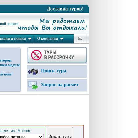
Доставка туров!
ьной записи
Акции и скидки
О компании
аторов.
ашем модуле
Поиск тура
й цене!
Запрос на расчет
елет из г.Москва