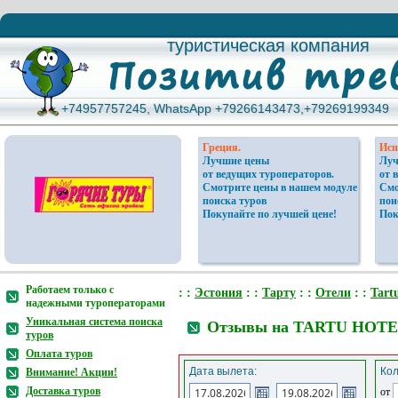
туристическая компания
туристическая компания
+74957757245, WhatsApp +79266143473,+79269199349
+74957757245, WhatsApp +79266143473,+79269199349
Греция.
Исп
Лучшие цены
Луч
от ведущих туроператоров.
от 
Смотрите цены в нашем модуле
Смо
поиска туров
пои
Покупайте по лучшей цене!
Пок
Работаем только с
: :
Эстония
: :
Тарту
: :
Отели
: :
Tart
надежными туроператорами
Уникальная система поиска
Отзывы на TARTU HOTE
туров
Оплата туров
Дата вылета:
Кол
Внимание! Акции!
Доставка туров
от