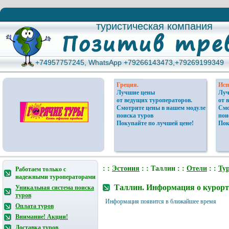
туристическая компания
туристическая компания
+74957757245, WhatsApp +79266143473,+79269199349
+74957757245, WhatsApp +79266143473,+79269199349
Греция.
Исп
Лучшие цены
Луч
от ведущих туроператоров.
от 
Смотрите цены в нашем модуле
Смо
поиска туров
пои
Покупайте по лучшей цене!
Пок
: :
Эстония
: : Таллин : :
Отели
: :
Ту
Работаем только с
надежными туроператорами
Таллин. Информация о курорт
Уникальная система поиска
туров
Информация появится в ближайшее время
Оплата туров
Внимание! Акции!
Доставка туров