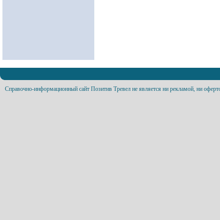
Справочно-информационный сайт Позитив Тревел не является ни рекламой, ни оферт