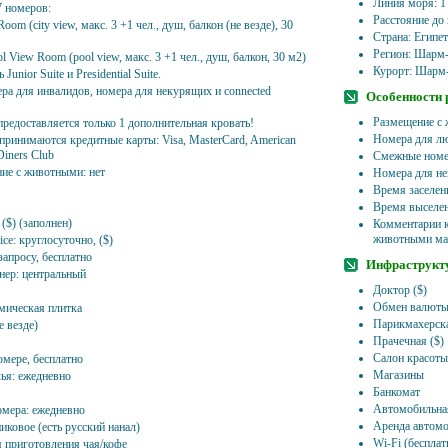
Линия моря: 1
7 номеров:
Расстояние до
Room (city view, макс. 3 +1 чел., душ, балкон (не везде), 30
Страна: Египе
Регион: Шарм
l View Room (pool view, макс. 3 +1 чел., душ, балкон, 30 м2)
Курорт: Шарм
 Junior Suite и Presidential Suite.
ера для инвалидов, номера для некурящих и connected
Особенности
Размещение с 
предоставляется только 1 дополнительная кровать!
Номера для лю
 принимаются кредитные карты: Visa, MasterCard, American
Diners Club
Смежные номер
ие с животными: нет
Номера для не
Время заселен
Время выселен
($) (заполнен)
Комментарии к
животными мас
ice: круглосуточно, ($)
запросу, бесплатно
Инфраструкт
нер: центральный
Доктор ($)
Обмен валют
амическая плитка
Парикмахерска
е везде)
Прачечная ($)
Салон красоты
омере, бесплатно
Магазины
лья: ежедневно
Банкомат
Автомобильная
омера: ежедневно
Аренда автомо
иковое (есть русский нанал)
Wi-Fi (бесплат
я приготовления чая/кофе