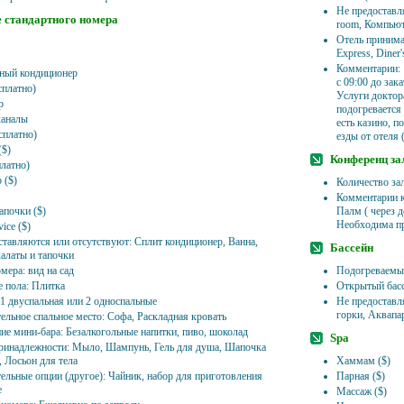
Не предоставл
 стандартного номера
room, Компьют
Отель принимае
Express, Diner'
Комментарии: 
ный кондиционер
с 09:00 до зак
сплатно)
Услуги доктор
р
подогревается 
каналы
есть казино, п
сплатно)
езды от отеля 
($)
Конференц за
платно)
 ($)
Количество зал
Комментарии к
апочки ($)
Палм ( через 
Необходима пр
ice ($)
ставляются или отсутствуют: Сплит кондиционер, Ванна,
Бассейн
халаты и тапочки
мера: вид на сад
Подогреваемы
 пола: Плитка
Открытый бас
 1 двуспальная или 2 односпальные
Не предоставл
горки, Аквапа
ельное спальное место: Софа, Раскладная кровать
ие мини-бара: Безалкогольные напитки, пиво, шоколад
Spa
ринадлежности: Мыло, Шампунь, Гель для душа, Шапочка
, Лосьон для тела
Хаммам ($)
ельные опции (другое): Чайник, набор для приготовления
Парная ($)
е
Массаж ($)