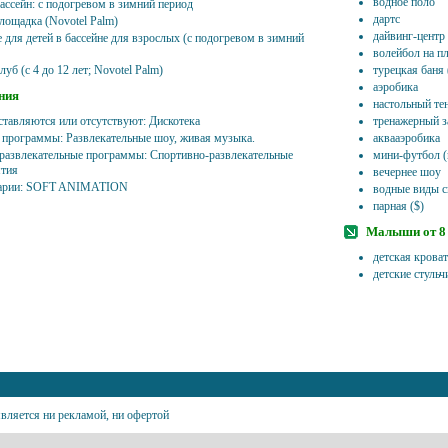
водное поло
бассейн: с подогревом в зимний период
дартс
площадка (Novotel Palm)
дайвинг-центр 
 для детей в бассейне для взрослых (с подогревом в зимний
волейбол на п
луб (с 4 до 12 лет; Novotel Palm)
турецкая баня
аэробика
ния
настольный те
ставляются или отсутствуют: Дискотека
тренажерный з
 программы: Развлекательные шоу, живая музыка.
аквааэробика
развлекательные программы: Спортивно-развлекательные
мини-футбол (
тия
вечернее шоу
арии: SOFT ANIMATION
водные виды с
парная ($)
Малыши от 8 
детская кроват
детские стульч
вляется ни рекламой, ни офертой