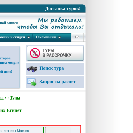
Доставка туров!
ьной записи
Акции и скидки
О компании
аторов.
ашем модуле
Поиск тура
й цене!
Запрос на расчет
вы
: :
Туры
ейх Египет
елет из г.Москва