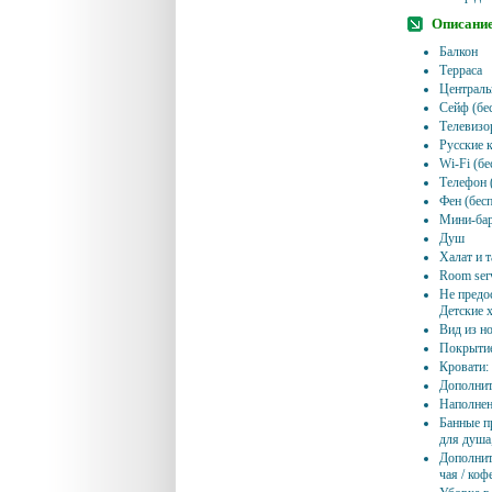
Описание
Балкон
Терраса
Централь
Сейф (бе
Телевизо
Русские 
Wi-Fi (бе
Телефон 
Фен (бес
Мини-бар
Душ
Халат и т
Room serv
Не предо
Детские 
Вид из но
Покрытие
Кровати:
Дополнит
Наполнен
Банные п
для душа
Дополнит
чая / коф