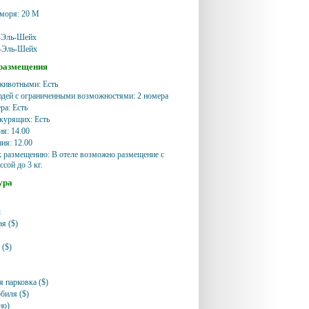
 моря: 20 M
т
-Эль-Шейх
-Эль-Шейх
 размещения
животными: Есть
дей с ограниченными возможностями: 2 номера
а: Есть
курящих: Есть
ия: 14.00
ия: 12.00
 размещению: В отеле возможно размещение с
сой до 3 кг.
ура
ы
я ($)
 ($)
 парковка ($)
биля ($)
но)