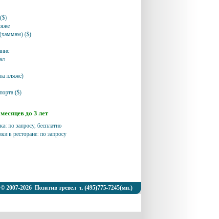
($)
ляже
 (хаммам) ($)
ннис
ал
на пляже)
порта ($)
месяцев до 3 лет
ка: по запросу, бесплатно
ики в ресторане: по запросу
© 2007-2026 Позитив тревел т. (495)775-7245(мн.)