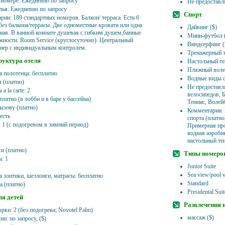
 номере: Ежедневно по запросу
Не предоставл
лья: Ежедневно по запросу
Спорт
ии: 189 стандартных номеров. Балкон/ терраса. Есть 6
без балкона/террасы. Две одноместные кровати или одна
Дайвинг ($)
ная. В ванной комнате душевая с гибким душем,банные
Мини-футбол (
жности. Room Service (круглосуточно). Центральный
Виндсерфинг (
нер с индивидуальным контролем.
Тренажерный з
уктура отеля
Настольный те
Пляжный волей
а полотенца: бесплатно
Водные виды с
 (платно)
Не предоставл
a la carte: 2
велосипедов, 
платно (в лобби и в баре у бассейна)
Теннис, Волей
вызову (платно)
Комментарии: 
есть
спорта (платно
 1 (с подогревом в зимний период)
Примерная про
водная аэробик
настольный тен
си (платно)
Типы номеро
: 1
Junior Suite
Sea view/pool 
а зонтики, шезлонги, матрасы: бесплатно
Standard
а (платно)
Presidental Suit
ля детей
Развлечения 
рки: 2 (без подогрева; Novotel Palm)
массаж ($)
ни: по запросу, ($)