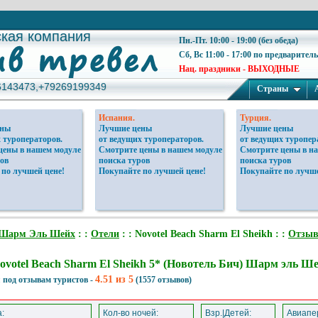
ская компания
ская компания
Пн.-Пт. 10:00 - 19:00 (без обеда)
Сб, Вс 11:00 - 17:00 по предварител
Нац. праздники - ВЫХОДНЫЕ
6143473,+79269199349
6143473,+79269199349
Страны
Испания.
Турция.
ены
Лучшие цены
Лучшие цены
 туроператоров.
от ведущих туроператоров.
от ведущих туропер
цены в нашем модуле
Смотрите цены в нашем модуле
Смотрите цены в н
ов
поиска туров
поиска туров
 по лучшей цене!
Покупайте по лучшей цене!
Покупайте по лучше
Шарм Эль Шейх
: :
Отели
: : Novotel Beach Sharm El Sheikh : :
Отзы
ovotel Beach Sharm El Sheikh 5* (Новотель Бич) Шарм эль Ш
4.51 из 5
 под отзывам туристов -
(1557 отзывов)
:
Кол-во ночей:
Взр.|Детей:
Авиапер