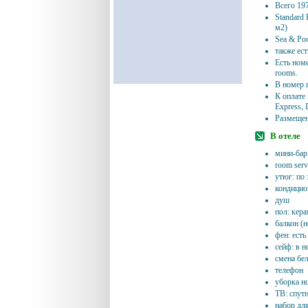
Всего 19
Standard 
м2)
Sea & Poo
также есть
Есть ном
rooms.
В номер 
К оплате
Express, 
Размещен
В отеле
мини-бар 
room serv
утюг: по 
кондицио
душ
пол: кер
балкон (н
фен: есть
сейф: в н
смена бе
телефон
уборка н
ТВ: спутн
набор дл