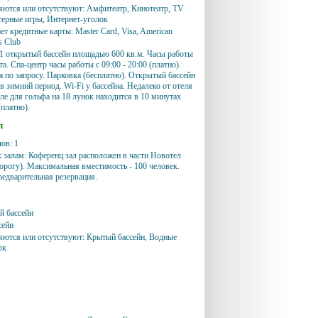
яются или отсутствуют: Амфитеатр, Кинотеатр, TV
ерные игры, Интернет-уголок
т кредитные карты: Master Card, Visa, American
s Club
1 открытый бассейн площадью 600 кв.м. Часы работы
ата. Спа-центр часы работы с 09:00 - 20:00 (платно).
а по запросу. Парковка (бесплатно). Открытый бассейн
в зимний период. Wi-Fi у бассейна. Недалеко от отеля
оле для гольфа на 18 лунок находится в 10 минутах
(платно).
л
ов: 1
 залам: Коференц зал расположен в части Новотел
дорогу). Максимальная вместимость - 100 человек.
едварительная резервация.
й бассейн
сейн
яются или отсутствуют: Крытый бассейн, Водные
рк