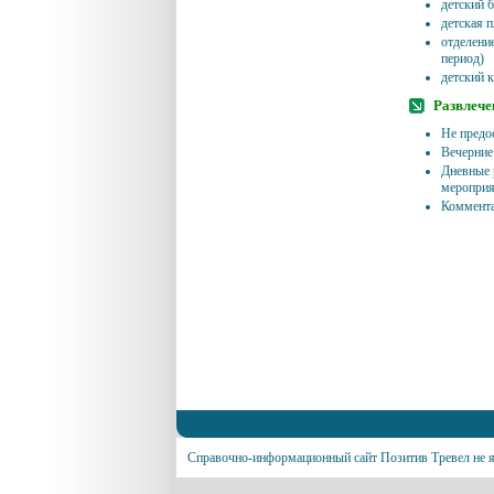
детский 
детская 
отделение
период)
детский к
Развлече
Не предо
Вечерние
Дневные 
мероприя
Коммент
Справочно-информационный сайт Позитив Тревел не я