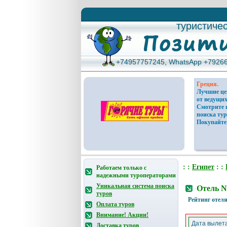
туристиче
туристиче
+74957757245, WhatsApp +7926
+74957757245, WhatsApp +7926
Греция.
Лучшие ц
от ведущих
Смотрите 
поиска тур
Покупайте
: :
Египет
: :
Работаем только с
надежными туроператорами
Уникальная система поиска
Отель N
туров
Рейтинг отеля
Оплата туров
Внимание! Акции!
Дата вылета
Доставка туров