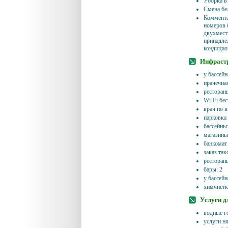
Уборка в
Смена бе
Комментар
номеров 
двухмест
принадле
кондицио
Инфрастр
у бассейн
прачечная
рестораны 
Wi-Fi бес
врач по 
парковка 
бассейны:
магазины
банкомат
заказ так
рестораны
бары: 2
у бассейн
химчистк
Услуги д
водные го
услуги ня