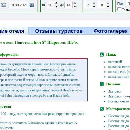
Пит.:
от
до
Тольк
ие отеля
Отзывы туристов
Фотогалерея
е отеля Новотель Бич 5* Шарм эль Шейх
нформация
Пляж
песчаный
ложен в центре бухты Наама Бей. Территория очень
на пляже поло
 один бассейн. Море через променад от отеля. Пляж
понтон: есть (
росторный, вход в море - песок. Стильный дизайн,
на пляже зонт
ра и прекрасный песчаный пляж привлекают многих
Питание
ольшинство отдыхающих европейцы. Комплекс состоит
ых корпусов, делится на две зоны: Novotel Beach и через
Завтраки
tel Palm. Находится в центре бухты Наама-Бей.
Завтраки + уж
Все включено
 отеля
Местораспол
 1991 году, последняя частичная реконструкция прошла в
Расстояние до 
.
Расстояние до
тоит из основного 2-этажного здания и комплекса 2-
Расстояние до
корпусов.