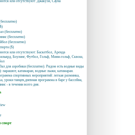
яются или отсутствуют: Джакузи, Сауна
бесплатно)
$)
ал (бесплатно)
ннис (бесплатно)
бол (бесплатно)
порта ($)
яются или отсутствуют: Баскетбол, Аренда
Бильярд, Боулинг, Футбол, Гольф, Мини-гольф, Сквош,
бол
Зал для аэробики (бесплатно). Рядом есть водные виды
): парашют, катамаран, водные лыжи, катамаран.
грамма спортивных мероприятий: легкая разминка,
а, уроки танцев,дневная программа в баре у бассейна,
нис - в течении всего дня.
в
view
e
и спорт