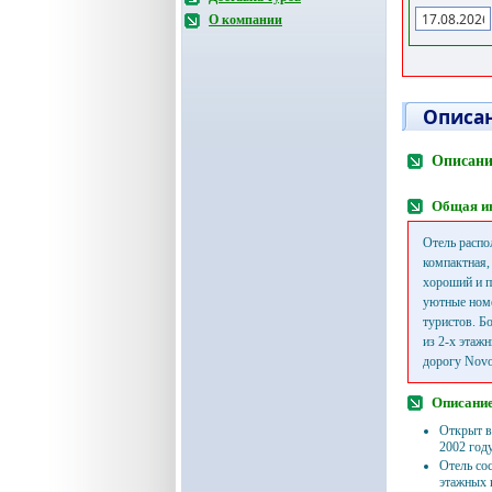
О компании
Описан
Описани
Общая и
Отель распо
компактная,
хороший и п
уютные номе
туристов. Б
из 2-х этажн
дорогу Novo
Описание
Открыт в
2002 году
Отель сос
этажных 