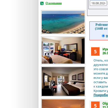
О компании
Рейтинг
(1448 о
В
Ир
5
26.
Отель, к
дружелюб
это совсе
можете д
если у в
оставить
к каждом
Кровати у
Подробн
Olg
5
21.