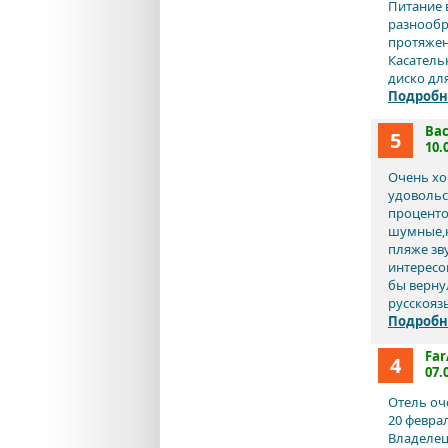
Питание 
разнообр
протяжени
Касатель
диско для
Подробн
Ва
5
10.
Очень хо
удовольс
проценто
шумные,к
пляже зв
интересо
бы верну
русскоязы
Подробн
Far
4
07.
Отель оч
20 феврал
Владелец