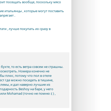
 стоит посещать вообще, поскольку мясо
ящие итальянцы , которые могут поставить
апрягает .
ати , лучше покупать их сразу в
бухте, то есть ветра совсем не страшны.
 посмотреть. Номера конечно не
бы плюс, потому что пол в отеле
ест где можно посидеть в тишине,
блемы, и дал наверно лучшие из
одарность Beshoy на баре, у него
ли Mohamad (точно не помню :( ) ,