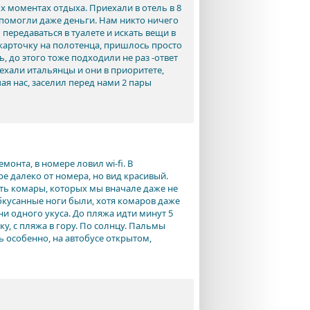
х моментах отдыха. Приехали в отель в 8
е помогли даже деньги. Нам никто ничего
 передаваться в туалете и искать вещи в
 карточку на полотенца, пришлось просто
, до этого тоже подходили не раз -ответ
иехали итальянцы и они в приоритете,
ая нас, заселил перед нами 2 пары
онта, в номере ловил wi-fi. В
е далеко от номера, но вид красивый.
ть комары, которых мы вначале даже не
обкусанные ноги были, хотя комаров даже
 одного укуса. До пляжа идти минут 5
ку, с пляжа в гору. По солнцу. Пальмы
ь особенно, на автобусе открытом,