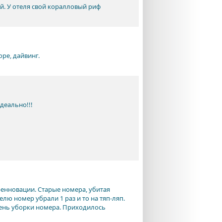
й. У отеля свой коралловый риф
ре, дайвинг.
идеально!!!
ренновации. Старые номера, убитая
лю номер убрали 1 раз и то на тяп-ляп.
день уборки номера. Приходилось