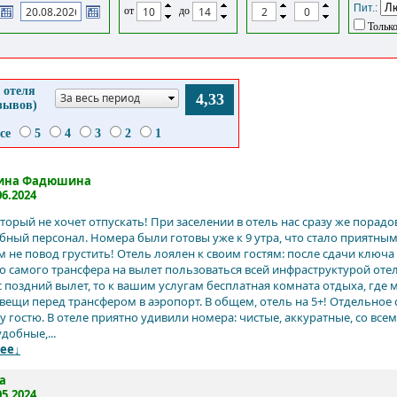
Пит.:
от
до
Только
 отеля
За весь период
4,33
тзывов)
се
5
4
3
2
1
ина Фадюшина
06.2024
оторый не хочет отпускать! При заселении в отель нас сразу же порад
ный персонал. Номера были готовы уже к 9 утра, что стало приятным 
м не повод грустить! Отель лоялен к своим гостям: после сдачи ключа
о самого трансфера на вылет пользоваться всей инфраструктурой отел
ас поздний вылет, то к вашим услугам бесплатная комната отдыха, где
 вещи перед трансфером в аэропорт. В общем, отель на 5+! Отдельное 
у гостю. В отеле приятно удивили номера: чистые, аккуратные, со в
добные,...
ее↓
a
05.2024