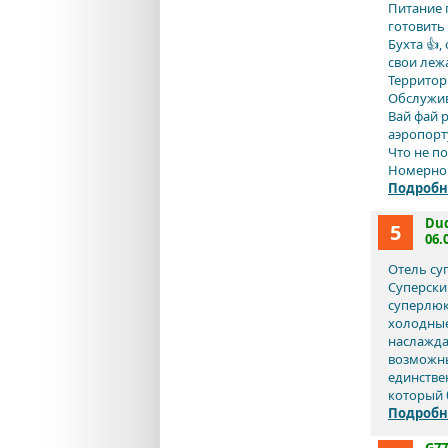
Питание п
готовить
Бухта 👍,
свои лежа
Территор
Обслужива
Вай фай 
аэропорту
Что не п
Номерной
Подробн
Du
5
06.
Отель суп
Суперски
суперлюк
холодные
наслажда
возможны
единстве
который б
Подробн