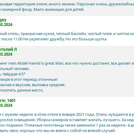
асивая территория отеля, много зелени. Персонал очень дружелюбны
 номерной фонд. Мало анимации для детей.
gey
03.2024
кий отель, прекрасная кухня, теплый бассейн, чистый пляж и чистое мо
 после 11.00 Не укрепляет дружбу. Но это больше шутка
атолий Л
03.2024
нг men Abdel Hamid is great Man, все что нужно достанет, все делает 
льный человек.
 твёрдая 4.5*
 море в этот период отличные!
асная и вкусная, выпивка средняя.
посетить данное место.
rin_1401
03.2024
 с мужем неделю в этом отеле в январе 2021 года. Отель нуждается в 
тусклое освещение. Уборка номеров оставляет желать лучшего. За неде
сок подмели. Пляжные полотенца также заменили 1 раз за неделю- в 
ать свои, хорошо что мы их взяли с собой на всякий случай.