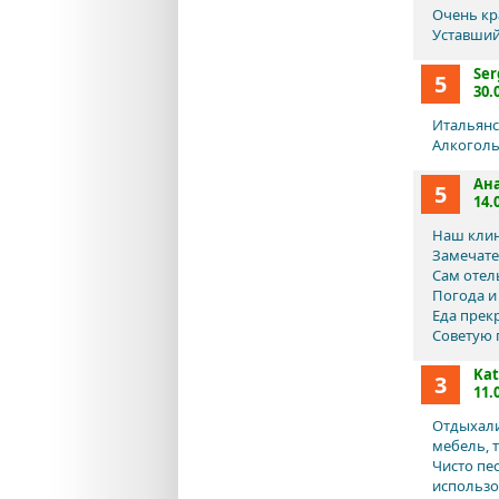
Очень кр
Уставший
Ser
5
30.
Итальянс
Алкоголь
Ан
5
14.
Наш клини
Замечате
Сам отель
Погода и
Еда прекр
Советую 
Kat
3
11.
Отдыхали
мебель, 
Чисто пе
использов