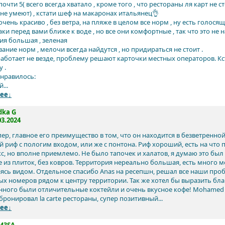
очти 5( всего всегда хватало , кроме того , что рестораны ля карт не
 не умеют) , кстати шеф на макаронах итальянец👌
 очень красиво , без ветра, на пляже в целом все норм , ну есть голос
ки перед вами ближе к воде , но все они комфортные , так что это не н
ия большая , зеленая
ние норм , мелочи всегда найдутся , но придираться не стоит .
работает не везде, проблему решают карточки местных операторов. Кст
 .
онравилось:
...
ее↓
dka G
03.2024
ер, главное его преимущество в том, что он находится в безветренной 
й риф с пологим входом, или же с понтона. Риф хороший, есть на что
с, но вполне приемлемо. Не было тапочек и халатов, я думаю это был 
 из плиток, без ковров. Территория нереально большая, есть много м
ясь видом. Отдельное спасибо Anas на ресепшн, решал все наши про
х номеров рядом к центру территории. Так же хотел бы выразить благ
нного были отличительные коктейли и очень вкусное кофе! Mohamed и
ронировал la carte рестораны, супер позитивный...
ее↓