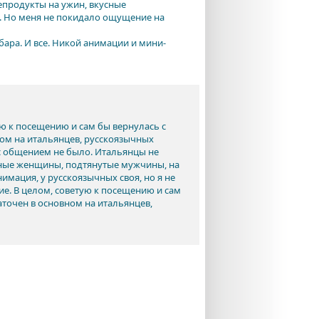
епродукты на ужин, вкусные
. Но меня не покидало ощущение на
бара. И все. Никой анимации и мини-
ю к посещению и сам бы вернулась с
ном на итальянцев, русскоязычных
 с общением не было. Итальянцы не
енные женщины, подтянутые мужчины, на
имация, у русскоязычных своя, но я не
е. В целом, советую к посещению и сам
аточен в основном на итальянцев,