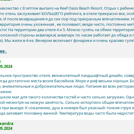
акомство с Египтом выпало на Reef Oasis Beach Resort. Отдых с ребенком
что отель заслуживает БОЛЬШЕГО рейтинга, в отеле прекрасно все, осо
де. И после возвращения я до сих пор под прекрасным впечатлением. 
ерритория очень ухоженная , ее поливают, везде чисто, постоянно мету
сто! На территории два отеля 4 и 5. Можно гулять на обеих территория
оложной стороны аквапарка( аквапарк по часам работает до обеда и п
е). Мы жили в 4-ке. Вечером включают фонарики и очень красиво гуля
ее↓
r
05.2024
льное пространство отеля, великолепный ландшафтный дизайн, сове
сегда достаточно места возле бассейнов. Море и риф весьма хороши. 
, внимательные и доброжелательные люди. Питание во всех ресторана
азное.
шком мал для такого количества гостей и часто сильно загружен. Одн
ой несмотря на низкую занятость. Сильно испортило общее впечатле
 при выезде. К сожалению, душ в номере был ужасный: тонкие струи и
ода заливает половину ванной. Температура воды часто была недоста
xandra
05.2024