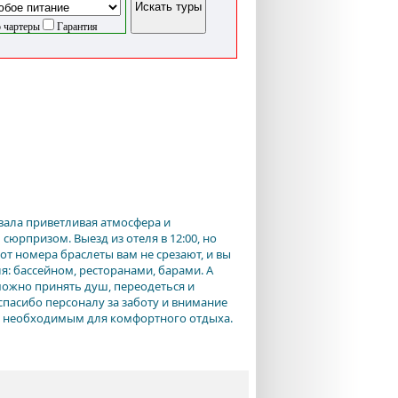
 чартеры
Гарантия
овала приветливая атмосфера и
сюрпризом. Выезд из отеля в 12:00, но
 от номера браслеты вам не срезают, и вы
я: бассейном, ресторанами, барами. А
 можно принять душ, переодеться и
спасибо персоналу за заботу и внимание
сем необходимым для комфортного отдыха.