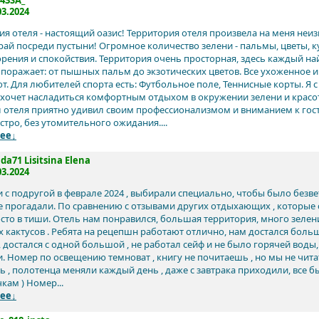
43SA_
03.2024
ия отеля - настоящий оазис! Территория отеля произвела на меня неи
рай посреди пустыни! Огромное количество зелени - пальмы, цветы, к
рения и спокойствия. Территория очень просторная, здесь каждый най
 поражает: от пышных пальм до экзотических цветов. Все ухоженное и 
т. Для любителей спорта есть: Футбольное поле, Теннисные корты. Я 
о хочет насладиться комфортным отдыхом в окружении зелени и красот
 отеля приятно удивил своим профессионализмом и вниманием к гос
стро, без утомительного ожидания....
ее↓
fida71 Lisitsina Elena
03.2024
 с подругой в феврале 2024 , выбирали специально, чтобы было безвет
не прогадали. По сравнению с отзывами других отдыхающих , которые 
сто в тиши. Отель нам понравился, большая территория, много зелени
 кактусов . Ребята на рецепшн работают отлично, нам достался боль
 достался с одной большой , не работал сейф и не было горячей воды,
. Номер по освещению темноват , книгу не почитаешь , но мы не чита
ь , полотенца меняли каждый день , даже с завтрака приходили, все б
кам ) Номер...
ее↓