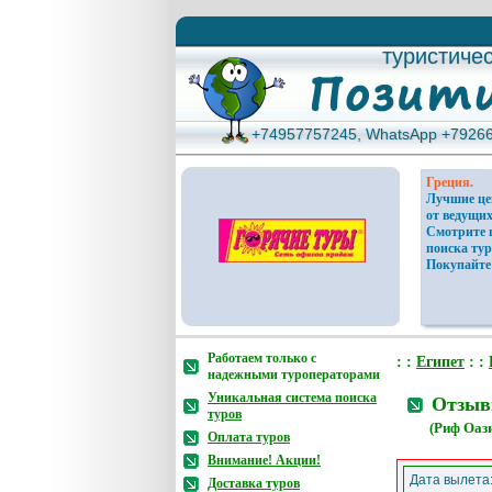
туристиче
туристиче
+74957757245, WhatsApp +7926
+74957757245, WhatsApp +7926
Греция.
Лучшие ц
от ведущих
Смотрите 
поиска тур
Покупайте
Работаем только с
: :
Египет
: :
надежными туроператорами
Уникальная система поиска
Отзывы
туров
(Риф Оази
Оплата туров
Внимание! Акции!
Дата вылета
Доставка туров