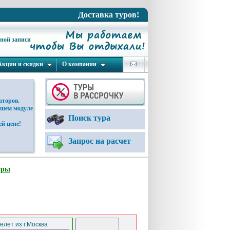
Доставка туров!
ьной записи
Акции и скидки
О компании
аторов.
ашем модуле
Поиск тура
й цене!
Запрос на расчет
уры
елет из г.Москва