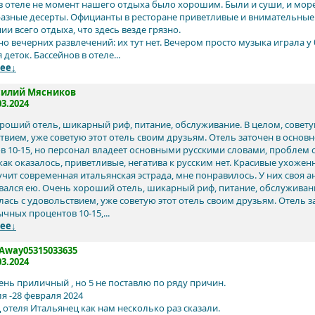
в отеле не момент нашего отдыха было хорошим. Были и суши, и мор
азные десерты. Официанты в ресторане приветливые и внимательные
и всего отдыха, что здесь везде грязно.
но вечерних развлечений: их тут нет. Вечером просто музыка играла у 
 деток. Бассейнов в отеле...
ее↓
силий Мясников
03.2024
роший отель, шикарный риф, питание, обслуживание. В целом, совету
твием, уже советую этот отель своим друзьям. Отель заточен в основ
в 10-15, но персонал владеет основными русскими словами, проблем
ак оказалось, приветливые, негатива к русским нет. Красивые ухож
учит современная итальянская эстрада, мне понравилось. У них своя ан
вался ею. Очень хороший отель, шикарный риф, питание, обслуживани
лась с удовольствием, уже советую этот отель своим друзьям. Отель з
чных процентов 10-15,...
ее↓
Away05315033635
03.2024
ень приличный , но 5 не поставлю по ряду причин.
я -28 февраля 2024
 отеля Итальянец как нам несколько раз сказали.