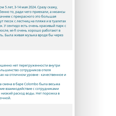
 5 лет, 3-14 мая 2024. Сразу скажу,
бенно то, ради чего приехали, а нюансы
Начнем с прекрасного это большая
т песок с лестниц на пляже и в туалетах
х. У сентидо есть очень красивый парк с
осле, wi-fi очень хорошо работают в
ть. Была живая музыка вроде бы через
ршенно нет перегруженности внутри
Большинство сотрудников отеля
х на отличном уровне - качественное и
а смена в баре Colombo была весьма
ние взаимодействие с сотрудниками
 низкий расход воды. Нет порожка в
точной.