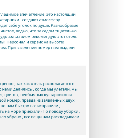
згладимое впечатление. Это настоящий
устарники - создают атмосферу
дет себе уголок по душе. Разнообразие
чистое, видно, что за садом тщательно
с удовольствием рекомендую этот отель
ы! Персонал и сервис на высоте!
тям. При заселении номер нам выдали
ренно , так как отель располагается в
с нами делились , когда мы улетали, мы
 , цветов , необычных кустарников и
шой номер, правда из заявленных двух
 но нам быстро все исправили ,
ть на море приехали) По поводу уборки ,
ыло убрано , все вещи нам раскладывали