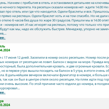
ень. Начнем с прибытия в отель и остановимся детальнее на ключевы
ле ночного перелета. На ресепшн сказали номеров нет- ждите 14.00 Н
зал про отель или где что находится. Одели браслеты и все. Пришлось
 прямо на респешн. Одели браслет хоть и на том спасибо. Но не дали
 отелю 6 часов без душа по жаре 30 градусов. Пришли мы в 14.00 опять
е - номеров нет. И нас игнорят на респешн, потому что только что пр
 будут как мы, надо их обслужить быстрее. Менеджер, упорно не замеч
в,...
ее↓
яль
04.2024
с 17 июня 12 дней. Заселили в номер около ресепшен. Номер после рем
ых номерах от ресепции не ловит. Балкон с видом на море. Правда мор
осторный, была дополнительная кровать. и две огромные кровати. Ес
, но в первое утро вышла посидеть на балкон в 5 утра, в итоге очень 
ла. В дальнейшем вечером включали фумигатор в номере, и больше ни
, так как он был в центре отеля около ресепции. На пляж идти под гор
 они очень высокие. По этой причине часто ездили до номера, в полден
курсировал...
ее↓
ya
03.2024