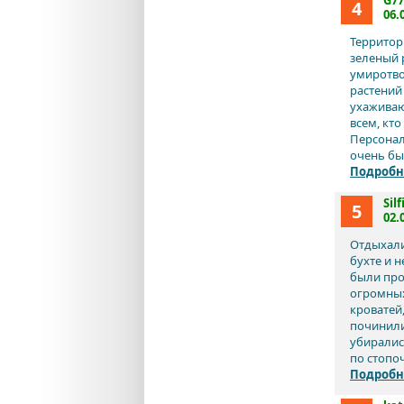
G77
4
06.
Территор
зеленый 
умиротво
растений
ухаживаю
всем, кт
Персонал
очень бы
Подробн
Sil
5
02.
Отдыхали
бухте и 
были про
огромных
кроватей,
починили
убиралис
по стопоч
Подробн