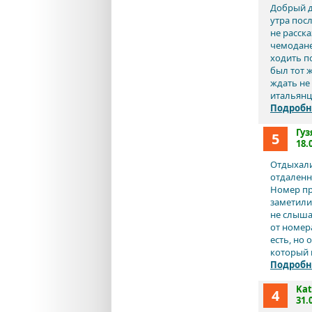
Добрый д
утра пос
не расска
чемодане
ходить по
был тот ж
ждать не
итальянце
Подробн
Гуз
5
18.
Отдыхали 
отдаленн
Номер пр
заметили
не слыша
от номера
есть, но
который 
Подробн
Kat
4
31.