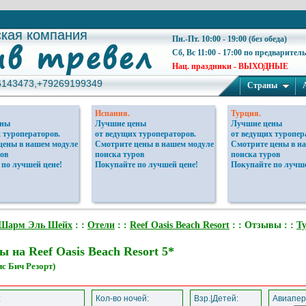
ская компания
ская компания
Пн.-Пт. 10:00 - 19:00 (без обеда)
Сб, Вс 11:00 - 17:00 по предварител
Нац. праздники - ВЫХОДНЫЕ
6143473,+79269199349
6143473,+79269199349
Страны
Испания.
Турция.
ены
Лучшие цены
Лучшие цены
 туроператоров.
от ведущих туроператоров.
от ведущих туропер
цены в нашем модуле
Смотрите цены в нашем модуле
Смотрите цены в н
ов
поиска туров
поиска туров
 по лучшей цене!
Покупайте по лучшей цене!
Покупайте по лучше
Шарм Эль Шейх
: :
Отели
: :
Reef Oasis Beach Resort
: : Отзывы : :
Т
 на Reef Oasis Beach Resort 5*
с Бич Резорт)
:
Кол-во ночей:
Взр.|Детей:
Авиапер