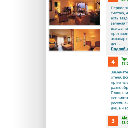
Первое зн
считаю, 
есть вез
зеленая т
всегда чи
противоп
аквапарк
день....
Подробн
Igo
4
17.
Замечате
отеля. В
приятные
разнообр
Пляж сли
неприятн
ресепшен
душе и в
Ale
3
13.