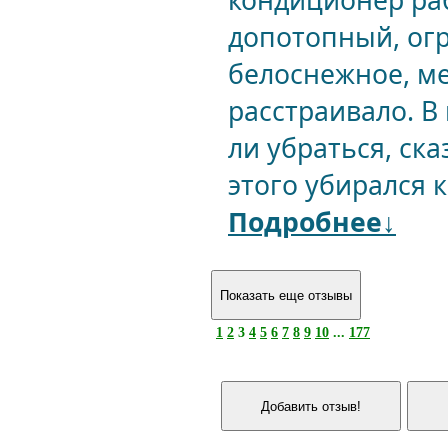
кондиционер раб
допотопный, огр
белоснежное, ме
расстраивало. В
ли убраться, ска
этого убирался к
Подробнее↓
1
2
3
4
5
6
7
8
9
10
...
177