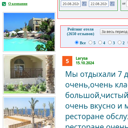
от
О компании
Рейтинг отеля
За весь период
(2650 отзывов)
Все
5
4
3
2
Larysa
5
15.10.2024
Мы отдыхали 7 д
очень,очень кла
большой,чистый 
очень вкусно и 
ресторане обсл
ресторане очен