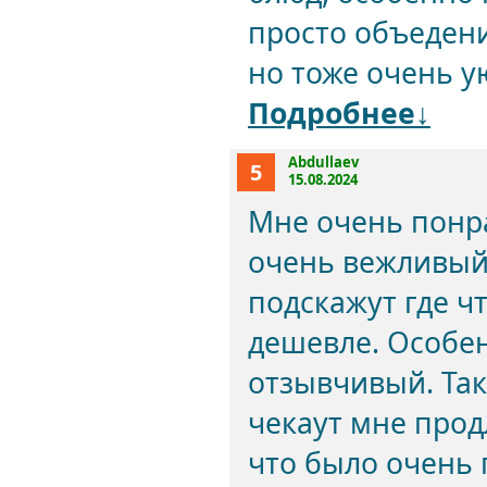
просто объеден
но тоже очень ую
Подробнее↓
Abdullaev
5
15.08.2024
Мне очень понра
очень вежливый 
подскажут где ч
дешевле. Особе
отзывчивый. Так
чекаут мне продл
что было очень 