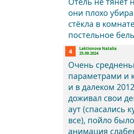
Отель не тянет н
они плохо убира
стёкла в комнат
постельное бел
Laktionova Natalia
4
25.09.2024
Очень среднень
параметрами и к
и в далеком 201
доживал свои де
аут (спасались 
все), пойло было
анимация слабе