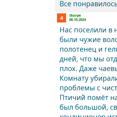
Все понравилос
Skorpe
4
06.10.2024
Нас поселили в 
были чужие воло
полотенец и гел
дней, что мы от
плох. Даже чаев
Комнату убирали
проблемы с чис
Птичий помёт на
был большой, с
кондиционер исп