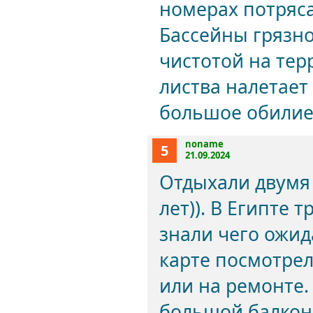
номерах потряс
Бассейны грязно
чистотой на тер
листва налетает
большое обилие 
noname
5
21.09.2024
Отдыхали двумя 
лет)). В Египте 
знали чего ожид
карте посмотрел
или на ремонте.
большой балкон 