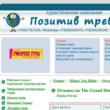
туристическая компания
туристическая компания
+74957757245, WhatsApp +79266143473,+79269199349
+74957757245, WhatsApp +79266143473,+79269199349
Греция.
Исп
Лучшие цены
Луч
от ведущих туроператоров.
от 
Смотрите цены в нашем модуле
Смо
поиска туров
пои
Покупайте по лучшей цене!
Пок
Работаем только с
: :
Египет
: :
Шарм Эль Шейх
: :
Отел
надежными туроператорами
Уникальная система поиска
Отзывы на The Grand Hote
туров
(Гранд Отель)
Оплата туров
Внимание! Акции!
Дата вылета:
Кол
Доставка туров