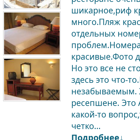
шикарное,риф к
много.Пляж кра
отдельных номер
проблем.Номера
красивые.Фото 
Но это все не с
здесь это что-т
незабываемым. 
ресепшене. Это 
какой-то вопрос
четко...
Подробнее↓