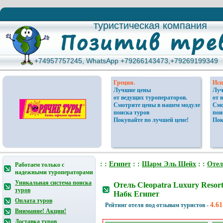
туристическая компания
туристическая компания
+74957757245, WhatsApp +79266143473,+79269199349
+74957757245, WhatsApp +79266143473,+79269199349
Греция.
Исп
Лучшие цены
Луч
от ведущих туроператоров.
от 
Смотрите цены в нашем модуле
Смо
поиска туров
пои
Покупайте по лучшей цене!
Пок
: :
Египет
: :
Шарм Эль Шейх
: :
Отел
Работаем только с
надежными туроператорами
Уникальная система поиска
Отель Cleopatra Luxury Resor
туров
Набк Египет
Оплата туров
4.61
Рейтинг отеля под отзывам туристов -
Внимание! Акции!
Доставка туров