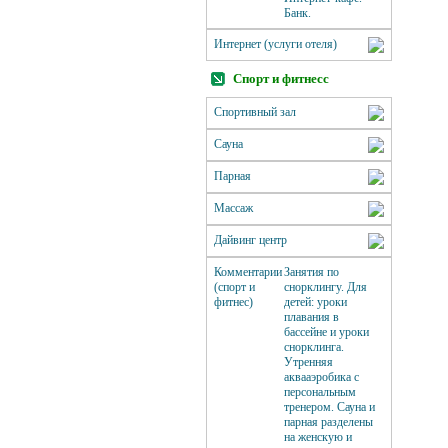
Банк.
Интернет (услуги отеля)
Спорт и фитнесс
Спортивный зал
Сауна
Парная
Массаж
Дайвинг центр
Комментарии
Занятия по
(спорт и
снорклингу. Для
фитнес)
детей: уроки
плавания в
бассейне и уроки
снорклинга.
Утренняя
аквааэробика с
персональным
тренером. Сауна и
парная разделены
на женскую и