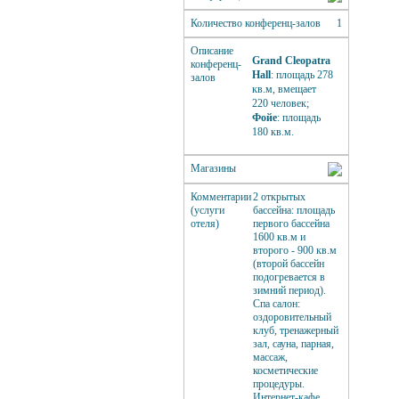
Количество конференц-залов
1
Описание
Grand Cleopatra
конференц-
Hall
: площадь 278
залов
кв.м, вмещает
220 человек;
Фойе
: площадь
180 кв.м.
Магазины
Комментарии
2 открытых
(услуги
бассейна: площадь
отеля)
первого бассейна
1600 кв.м и
второго - 900 кв.м
(второй бассейн
подогревается в
зимний период).
Спа салон:
оздоровительный
клуб, тренажерный
зал, сауна, парная,
массаж,
косметические
процедуры.
Интернет-кафе.