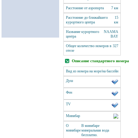
Расстояние от аэропорта
7 км
Расстояние до ближайшего
15
курортного центра
км
Название курортного
NAAMA
центра
BAY
Общее количество номеров в
327
отеле
Описание стандартного номера
Вид из номера
на море/на бассейн
Душ
Фен
ТV
Минибар
О
В минибаре
минибаре
минеральная вода
бесплатно.