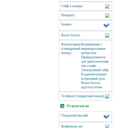
Сейф в номере
Интернет
Балкон
Room Service
Комментарии
Кондиционер с
(стандартный
индивидуальным
номер)
контролем.
Принадлежности
для приготовления
чая и кофе.
Электронный сейф.
В ванной комнате
встроенный душ.
Room Service:
круглосуточно.
Телефон (стандартный номер)
Услуги отеля
Открытый бассейн
Конференц-зал