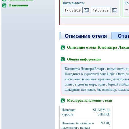
Дата вылета:
Ко
О компании
от
Описание отеля
Отз
Описание отеля Клеопатра Лакш
Общая информация
Клеопатра Лакшери Резорт - новый отель вы
Находится в курортной зоне Набк. Отель оч
чистенькое, новенькое, красивое, не потреп
один с видом на море, один с барной стойко
шикарные, все новое, жк телевизор, классн
Месторасположение отеля
Название
SHARM EL
курорта
SHEIKH
Название ближайшего
NABQ
населенного пункта