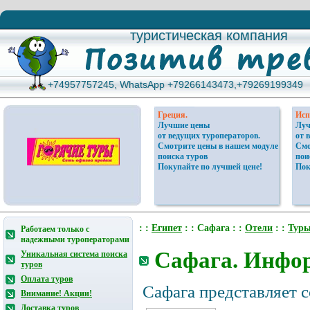
туристическая компания
туристическая компания
+74957757245, WhatsApp +79266143473,+79269199349
+74957757245, WhatsApp +79266143473,+79269199349
Греция.
Исп
Лучшие цены
Луч
от ведущих туроператоров.
от 
Смотрите цены в нашем модуле
Смо
поиска туров
пои
Покупайте по лучшей цене!
Пок
: :
Египет
: : Сафага : :
Отели
: :
Тур
Работаем только с
надежными туроператорами
Сафага. Инфор
Уникальная система поиска
туров
Оплата туров
Сафага представляет с
Внимание! Акции!
Доставка туров