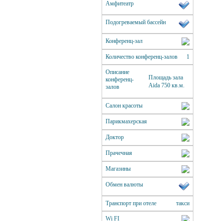
Амфитеатр
Подогреваемый бассейн
Конференц-зал
Количество конференц-залов
1
Описание
Площадь зала
конференц-
Aida 750 кв.м.
залов
Салон красоты
Парикмахерская
Доктор
Прачечная
Магазины
Обмен валюты
Транспорт при отеле
такси
Wi FI