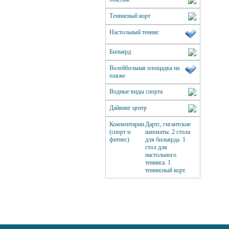
Теннисный корт
Настольный теннис
Бильярд
Волейбольная площадка на
пляже
Водные виды спорта
Дайвинг центр
Комментарии
Дартс, гигантские
(спорт и
шахматы. 2 стола
фитнес)
для бильярда. 1
стол для
настольного
тенниса. 1
теннисный корт.