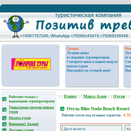
туристическая компания
туристическая компания
+74957757245, WhatsApp +79266143473,+79269199349
+74957757245, WhatsApp +79266143473,+79269199349
Греция.
Исп
Лучшие цены
Луч
от ведущих туроператоров.
от 
Смотрите цены в нашем модуле
Смо
поиска туров
пои
Покупайте по лучшей цене!
Пок
: :
Египет
: :
Марса Алам
: :
Отели
: :
Работаем только с
надежными туроператорами
Уникальная система поиска
Отель Bliss Nada Beach Resor
туров
4.32
Рейтинг отеля под отзывам туристов -
Оплата туров
Внимание! Акции!
Дата вылета:
Ко
Доставка туров