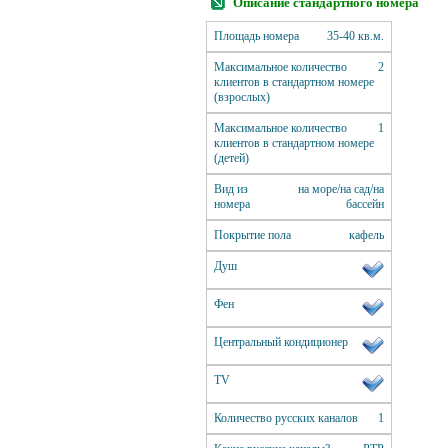
Описание стандартного номера
Площадь номера
35-40 кв.м.
Максимальное количество
2
клиентов в стандартном номере
(взрослых)
Максимальное количество
1
клиентов в стандартном номере
(детей)
Вид из
на море/на сад/на
номера
бассейн
Покрытие пола
кафель
Душ
Фен
Центральный кондиционер
ТV
Количество русских каналов
1