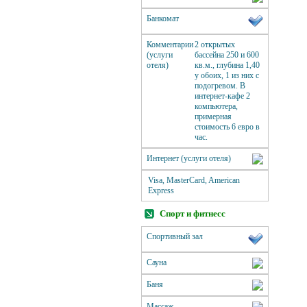
Банкомат
Комментарии
2 открытых
(услуги
бассейна 250 и 600
отеля)
кв.м., глубина 1,40
у обоих, 1 из них с
подогревом. В
интернет-кафе 2
компьютера,
примерная
стоимость 6 евро в
час.
Интернет (услуги отеля)
Visa, MasterCard, American
Express
Спорт и фитнесс
Спортивный зал
Сауна
Баня
Массаж