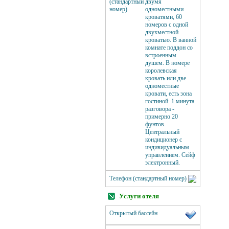
(стандартный
двумя
номер)
одноместными
кроватями, 60
номеров с одной
двухместной
кроватью. В ванной
комнате поддон со
встроенным
душем. В номере
королевская
кровать или две
одноместные
кровати, есть зона
гостиной. 1 минута
разговора -
примерно 20
фунтов.
Центральный
кондиционер с
индивидуальным
управлением. Сейф
электронный.
Телефон (стандартный номер)
Услуги отеля
Открытый бассейн