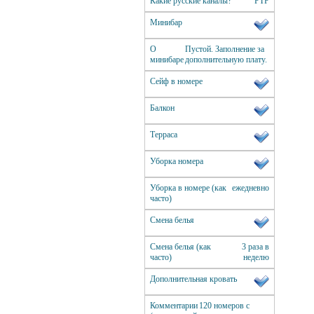
Какие русские каналы?
РТР
Минибар
О
Пустой. Заполнение за
минибаре
дополнительную плату.
Сейф в номере
Балкон
Терраса
Уборка номера
Уборка в номере (как
ежедневно
часто)
Смена белья
Смена белья (как
3 раза в
часто)
неделю
Дополнительная кровать
Комментарии
120 номеров с