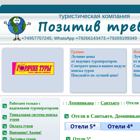
туристическая компания
туристическая компания
+74957757245, WhatsApp +79266143473,+79269199349
+74957757245, WhatsApp +79266143473,+79269199349
Греция.
Исп
Лучшие цены
Луч
от ведущих туроператоров.
от 
Смотрите цены в нашем модуле
Смо
поиска туров
пои
Покупайте по лучшей цене!
Пок
: :
Доминикана
: :
Сантьяго
: : Отели 
Работаем только с
надежными туроператорами
Уникальная система поиска
Отели в Сантьяго, Доминика
туров
Отели 5*
Отели 4*
Оплата туров
Внимание! Акции!
Отели 5*
Доставка туров