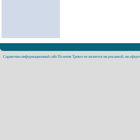
Справочно-информационный сайт Позитив Тревел не является ни рекламой, ни оферт