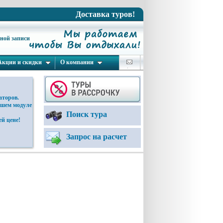
Доставка туров!
ьной записи
Акции и скидки
О компании
аторов.
ашем модуле
Поиск тура
й цене!
Запрос на расчет