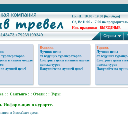
ская компания
ская компания
Пн.-Пт. 10:00 - 19:00 (без обеда)
Сб, Вс 11:00 - 17:00 по предварител
Нац. праздники - ВЫХОДНЫЕ
6143473,+79269199349
6143473,+79269199349
Страны
Испания.
Турция.
ены
Лучшие цены
Лучшие цены
 туроператоров.
от ведущих туроператоров.
от ведущих туропер
цены в нашем модуле
Смотрите цены в нашем модуле
Смотрите цены в н
ов
поиска туров
поиска туров
 по лучшей цене!
Покупайте по лучшей цене!
Покупайте по лучше
на
: : Сантьяго : :
Отели
: :
Туры
. Информация о курорте.
явится в ближайшее время