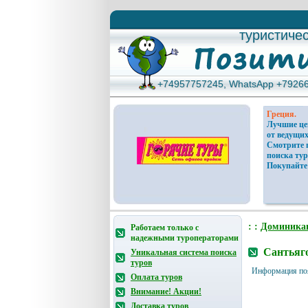
туристиче
туристиче
+74957757245, WhatsApp +7926
+74957757245, WhatsApp +7926
Греция.
Лучшие ц
от ведущих
Смотрите 
поиска тур
Покупайте
: :
Доминика
Работаем только с
надежными туроператорами
Сантьяго
Уникальная система поиска
туров
Информация по
Оплата туров
Внимание! Акции!
Доставка туров