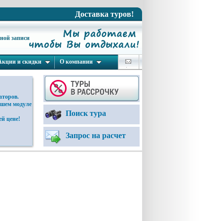
Доставка туров!
ьной записи
Акции и скидки
О компании
аторов.
ашем модуле
Поиск тура
й цене!
Запрос на расчет