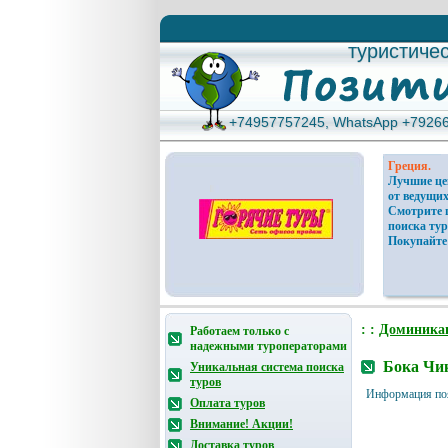
туристиче
туристиче
+74957757245, WhatsApp +7926
+74957757245, WhatsApp +7926
Греция.
Лучшие ц
от ведущих
Смотрите 
поиска тур
Покупайте
: :
Доминика
Работаем только с
надежными туроператорами
Бока Чик
Уникальная система поиска
туров
Информация по
Оплата туров
Внимание! Акции!
Доставка туров