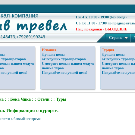
ская компания
ская компания
Пн.-Пт. 10:00 - 19:00 (без обеда)
Сб, Вс 11:00 - 17:00 по предварител
Нац. праздники - ВЫХОДНЫЕ
6143473,+79269199349
6143473,+79269199349
Страны
Испания.
Турция.
ены
Лучшие цены
Лучшие цены
 туроператоров.
от ведущих туроператоров.
от ведущих туропер
цены в нашем модуле
Смотрите цены в нашем модуле
Смотрите цены в н
ов
поиска туров
поиска туров
 по лучшей цене!
Покупайте по лучшей цене!
Покупайте по лучше
на
: : Бока Чика : :
Отели
: :
Туры
а. Информация о курорте.
явится в ближайшее время