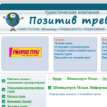
туристическая компания
туристическая компания
+74957757245, WhatsApp +79266143473,+79269199349
+74957757245, WhatsApp +79266143473,+79269199349
Греция.
Исп
Лучшие цены
Луч
от ведущих туроператоров.
от 
Смотрите цены в нашем модуле
Смо
поиска туров
пои
Покупайте по лучшей цене!
Пок
: :
Чехия
: : Шпиндлерув Млын : :
От
Работаем только с
надежными туроператорами
Шпиндлерув Млын. Информаци
Уникальная система поиска
туров
Информация появится в ближайшее время
Оплата туров
Внимание! Акции!
Доставка туров