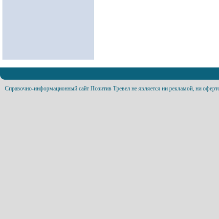
Справочно-информационный сайт Позитив Тревел не является ни рекламой, ни оферт