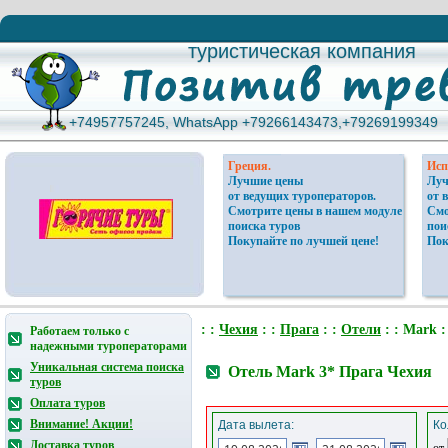
туристическая компания
туристическая компания
+74957757245, WhatsApp +79266143473,+79269199349
+74957757245, WhatsApp +79266143473,+79269199349
Греция.
Исп
Лучшие цены
Луч
от ведущих туроператоров.
от 
Смотрите цены в нашем модуле
Смо
поиска туров
пои
Покупайте по лучшей цене!
Пок
: :
Чехия
: :
Прага
: :
Отели
: : Mark :
Работаем только с
надежными туроператорами
Уникальная система поиска
Отель Mark 3* Прага Чехия
туров
Оплата туров
Внимание! Акции!
Дата вылета:
Ко
Доставка туров
от