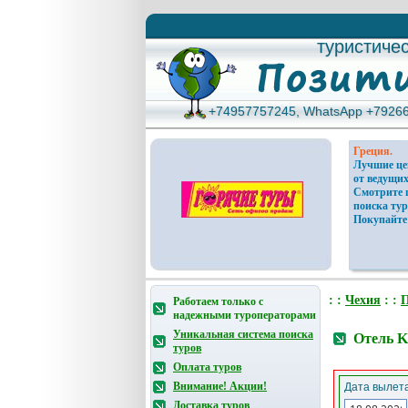
туристиче
туристиче
+74957757245, WhatsApp +7926
+74957757245, WhatsApp +7926
Греция.
Лучшие ц
от ведущих
Смотрите 
поиска тур
Покупайте
: :
Чехия
: :
П
Работаем только с
надежными туроператорами
Уникальная система поиска
Отель K
туров
Оплата туров
Внимание! Акции!
Дата вылета
Доставка туров