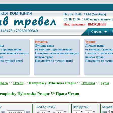
ская компания
ская компания
Пн.-Пт. 10:00 - 19:00 (без обеда)
Сб, Вс 11:00 - 17:00 по предварител
Нац. праздники - ВЫХОДНЫЕ
6143473,+79269199349
6143473,+79269199349
Страны
Испания.
Турция.
ены
Лучшие цены
Лучшие цены
 туроператоров.
от ведущих туроператоров.
от ведущих туропер
цены в нашем модуле
Смотрите цены в нашем модуле
Смотрите цены в н
ов
поиска туров
поиска туров
 по лучшей цене!
Покупайте по лучшей цене!
Покупайте по лучше
рага
: :
Отели
: : Kempinsky Hybernska Prague : :
Отзывы
: :
Туры
empinsky Hybernska Prague 5* Прага Чехия
:
Кол-во ночей:
Взр.|Детей:
Авиапер
Пит.:
от
до