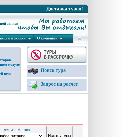
Доставка туров!
ьной записи
Акции и скидки
О компании
аторов.
ашем модуле
Поиск тура
й цене!
Запрос на расчет
елет из г.Москва