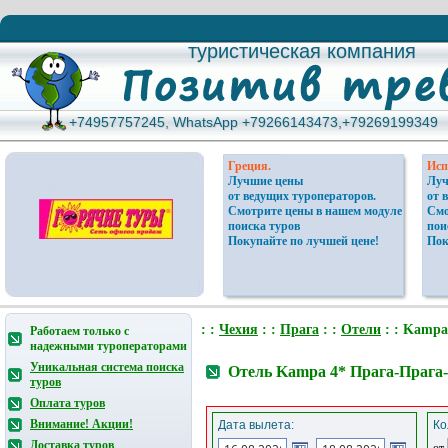
туристическая компания
туристическая компания
+74957757245, WhatsApp +79266143473,+79269199349
+74957757245, WhatsApp +79266143473,+79269199349
Греция.
Исп
Лучшие цены
Луч
от ведущих туроператоров.
от 
Смотрите цены в нашем модуле
Смо
поиска туров
пои
Покупайте по лучшей цене!
Пок
: :
Чехия
: :
Прага
: :
Отели
: : Kampa
Работаем только с
надежными туроператорами
Уникальная система поиска
Отель Kampa 4* Прага-Прага-
туров
Оплата туров
Внимание! Акции!
Дата вылета:
Ко
Доставка туров
от