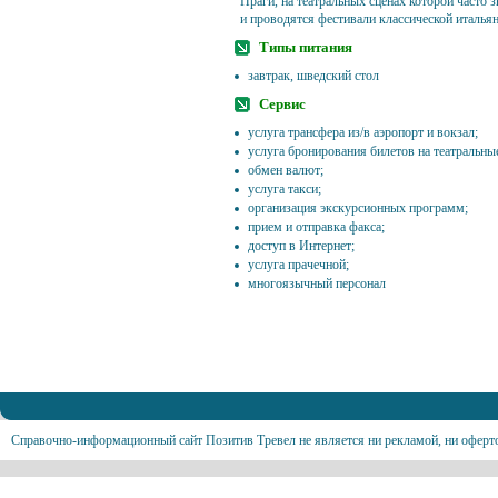
Праги, на театральных сценах которой часто 
и проводятся фестивали классической италья
Типы питания
завтрак, шведский стол
Сервис
услуга трансфера из/в аэропорт и вокзал;
услуга бронирования билетов на театральны
обмен валют;
услуга такси;
организация экскурсионных программ;
прием и отправка факса;
доступ в Интернет;
услуга прачечной;
многоязычный персонал
Справочно-информационный сайт Позитив Тревел не является ни рекламой, ни оферт