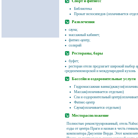
Спорт и фитнесс
Библиотека
Прокат велосипедов (оплачивается отдел
Развлечения
сауна;
массажный кабинет;
фитнес-центр;
солярий
Рестораны, бары
буфет;
ресторан отеля предлагает широкий выбор 
средиземноморской и международной кухонь
Бассейн и оздоровительные услуги
Гидромассажная ванна/джакузи(оплачива
Массаж(оплачивается отдельно)
Спа и оздоровительный центр(оплачивает
Фитнес-центр
Сауна(оплачивается отдельно)
Месторасположение
Полностью реконструированный, отель Nabuc
езды от центра Праги и назван в честь гениал
композитора Джузеппе Верди. Этот композит