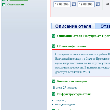
от
О компании
Описание отеля
Отз
Описание отеля Набуцко 4* Праг
Общая информация
Отель расположен в тихом месте в районе Н
Вацлавской площади и в 3 км от Пражского 
сауна, гидромассажная ванна, круглосуточн
массажные процедуры. В номерах и местах
действует бесплатный Wi-Fi.
Количество номеров
В отеле 27 номеров
Инфраструктура отеля
reception;
холл для отдыха