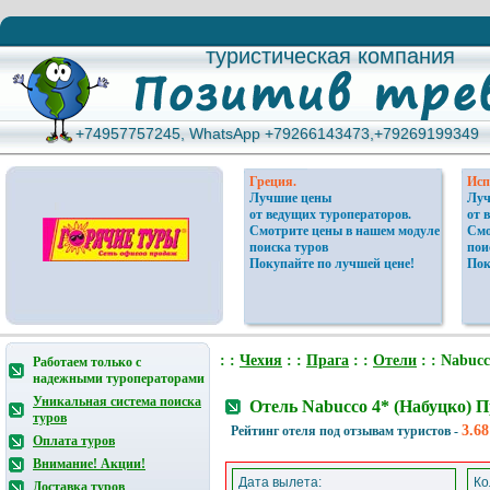
туристическая компания
туристическая компания
+74957757245, WhatsApp +79266143473,+79269199349
+74957757245, WhatsApp +79266143473,+79269199349
Греция.
Исп
Лучшие цены
Луч
от ведущих туроператоров.
от 
Смотрите цены в нашем модуле
Смо
поиска туров
пои
Покупайте по лучшей цене!
Пок
: :
Чехия
: :
Прага
: :
Отели
: : Nabucc
Работаем только с
надежными туроператорами
Уникальная система поиска
Отель Nabucco 4* (Набуцко) П
туров
3.68
Рейтинг отеля под отзывам туристов -
Оплата туров
Внимание! Акции!
Дата вылета:
Ко
Доставка туров