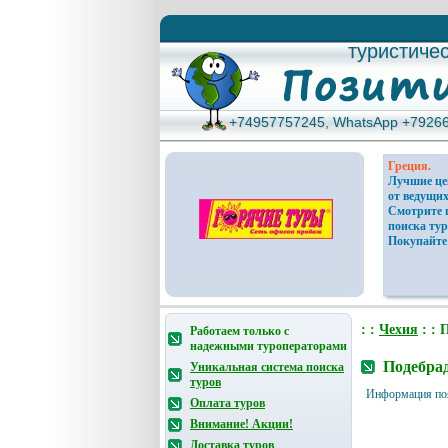
туристиче
туристиче
+74957757245, WhatsApp +7926
+74957757245, WhatsApp +7926
Греция.
Лучшие ц
от ведущих
Смотрите 
поиска тур
Покупайте
: :
Чехия
: : 
Работаем только с
надежными туроператорами
Подебра
Уникальная система поиска
туров
Информация по
Оплата туров
Внимание! Акции!
Доставка туров