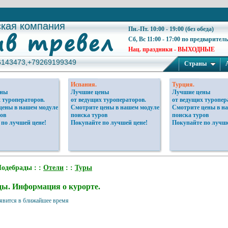
ская компания
ская компания
Пн.-Пт. 10:00 - 19:00 (без обеда)
Сб, Вс 11:00 - 17:00 по предварител
Нац. праздники - ВЫХОДНЫЕ
6143473,+79269199349
6143473,+79269199349
Страны
Испания.
Турция.
ены
Лучшие цены
Лучшие цены
 туроператоров.
от ведущих туроператоров.
от ведущих туропер
цены в нашем модуле
Смотрите цены в нашем модуле
Смотрите цены в н
ов
поиска туров
поиска туров
 по лучшей цене!
Покупайте по лучшей цене!
Покупайте по лучше
Подебрады : :
Отели
: :
Туры
ды. Информация о курорте.
явится в ближайшее время