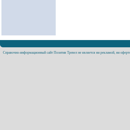
Справочно-информационный сайт Позитив Тревел не является ни рекламой, ни оферт