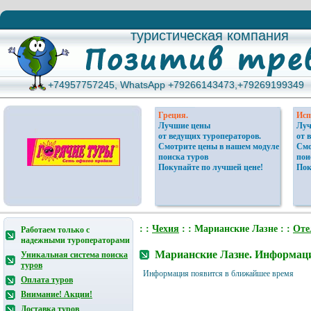
туристическая компания
туристическая компания
+74957757245, WhatsApp +79266143473,+79269199349
+74957757245, WhatsApp +79266143473,+79269199349
Греция.
Исп
Лучшие цены
Луч
от ведущих туроператоров.
от 
Смотрите цены в нашем модуле
Смо
поиска туров
пои
Покупайте по лучшей цене!
Пок
: :
Чехия
: : Марианские Лазне : :
Оте
Работаем только с
надежными туроператорами
Марианские Лазне. Информаци
Уникальная система поиска
туров
Информация появится в ближайшее время
Оплата туров
Внимание! Акции!
Доставка туров