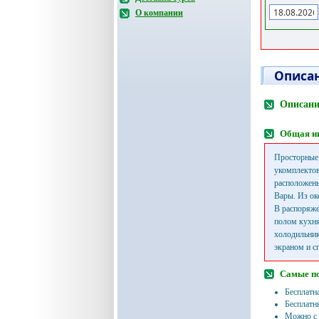
О компании
Описан
Описани
Общая и
Просторные 
укомплектов
расположены
Вары. Из ок
В распоряже
полом кухня
холодильник
экраном и с
Самые п
Бесплатн
Бесплатн
Можно с