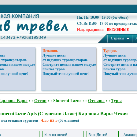
ская компания
ская компания
Пн.-Пт. 10:00 - 19:00 (без обеда)
Сб, Вс 11:00 - 17:00 по предварител
Нац. праздники - ВЫХОДНЫЕ
6143473,+79269199349
6143473,+79269199349
Страны
Испания.
Турция.
ены
Лучшие цены
Лучшие цены
 туроператоров.
от ведущих туроператоров.
от ведущих туропер
цены в нашем модуле
Смотрите цены в нашем модуле
Смотрите цены в н
ов
поиска туров
поиска туров
 по лучшей цене!
Покупайте по лучшей цене!
Покупайте по лучше
Карловы Вары
: :
Отели
: : Slunecni Lazne : :
Отзывы
: :
Туры
lunecni lazne Apts (Слунекни Лазне) Карловы Вары Чехия
4.55 из 5
 под отзывам туристов -
(56 отзывов)
:
Кол-во ночей:
Взр.|Детей:
Авиапер