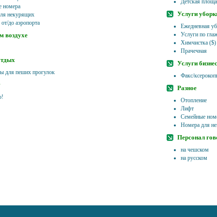
Детская площа
 номера
Услуги уборк
ля некурящих
 от/до аэропорта
Ежедневная уб
Услуги по гла
м воздухе
Химчистка ($)
Прачечная
отдых
Услуги бизне
 для пеших прогулок
Факс/ксерокоп
Разное
о!
Отопление
Лифт
Семейные ном
Номера для н
Персонал гов
на чешском
на русском