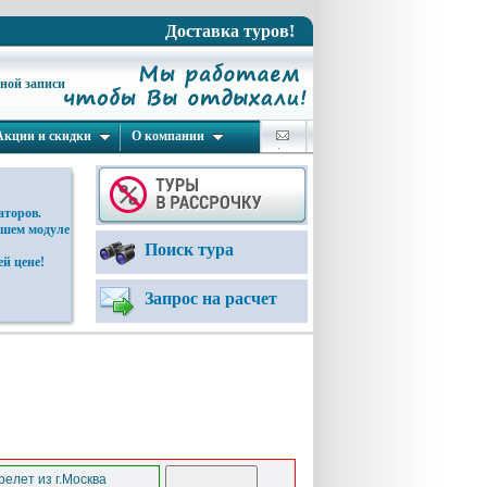
Доставка туров!
ьной записи
Акции и скидки
О компании
аторов.
ашем модуле
Поиск тура
й цене!
Запрос на расчет
елет из г.Москва