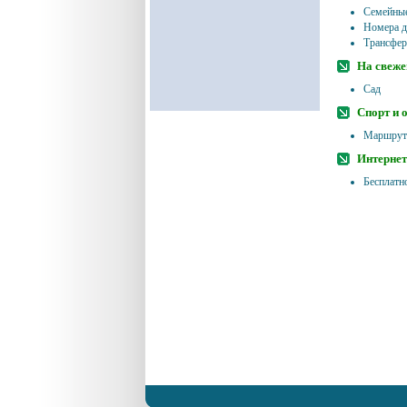
Семейные
Номера д
Трансфер
На свеже
Сад
Спорт и 
Маршруты
Интернет
Бесплатн