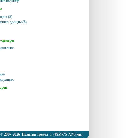
дка на улице
и
орка ($)
жению одежды ($)
с-центра
ирование
ера
екурящих
орит
© 2007-2026 Позитив тревел т. (495)775-7245(мн.)