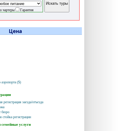
о чартеры
Гарантия
Цена
 аэропорта ($)
трации
я регистрация заезда/отъезда
ржа
е бюро
я стойка регистрации
и семейные услуги