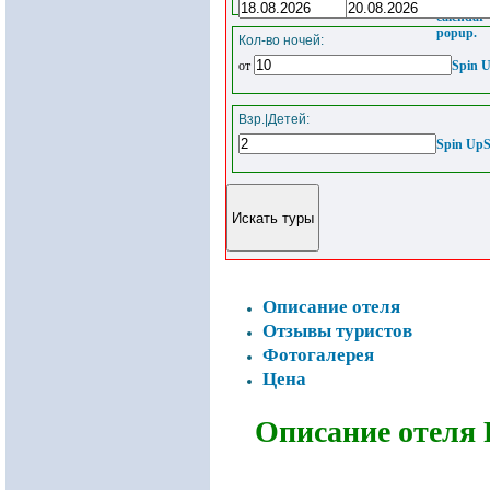
the
calendar
popup.
Кол-во ночей:
от
Spin 
Взр.|Детей:
Spin Up
Описание отеля
Отзывы туристов
Фотогалерея
Цена
Описание отеля 