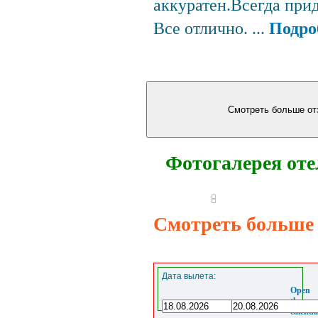
аккуратен.Всегда при
Все отлично. ...
Подро
Фотогалерея от
Смотреть больше
Дата вылета:
Open
the
calenda