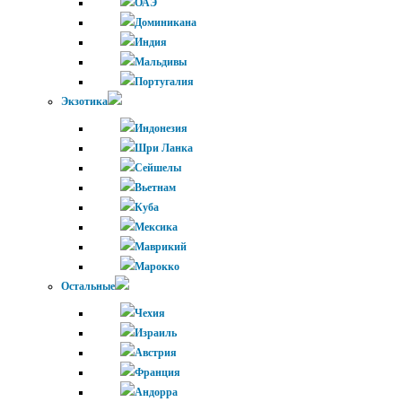
ОАЭ
Доминикана
Индия
Мальдивы
Португалия
Экзотика
Индонезия
Шри Ланка
Сейшелы
Вьетнам
Куба
Мексика
Маврикий
Марокко
Остальные
Чехия
Израиль
Австрия
Франция
Андорра