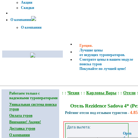
Акции
Скидки
О компании
О компании
Греция.
Лучшие цены
от ведущих туроператоров.
Смотрите цены в нашем модуле
поиска туров
Покупайте по лучшей цене!
: :
Чехия
: :
Карловы Вары
: :
Отели
:
Работаем только с
надежными туроператорами
Турция.
Лучшие цены
Уникальная система поиска
Отель Rezidence Sadova 4* (
от ведущих туроператоров.
туров
Смотрите цены в нашем модуле
4.85
Рейтинг отеля под отзывам туристов -
Оплата туров
поиска туров
Покупайте по лучшей цене!
Внимание! Акции!
Дата вылета:
Доставка туров
Open
О компании