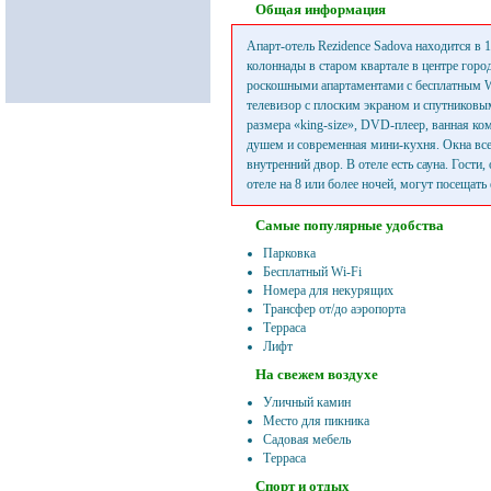
Общая информация
Апарт-отель Rezidence Sadova находится в 1
колоннады в старом квартале в центре город
роскошными апартаментами с бесплатным Wi
телевизор с плоским экраном и спутниковы
размера «king-size», DVD-плеер, ванная ко
душем и современная мини-кухня. Окна все
внутренний двор. В отеле есть сауна. Гости
отеле на 8 или более ночей, могут посещать 
Самые популярные удобства
Парковка
Бесплатный Wi-Fi
Номера для некурящих
Трансфер от/до аэропорта
Терраса
Лифт
На свежем воздухе
Уличный камин
Место для пикника
Садовая мебель
Терраса
Спорт и отдых