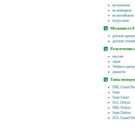
на чешском
на немецком
на английском
на русском
Малыши от 8 
детская кроват
детские стульч
Развлечения 
массаж
сауна
Wellness-центр
джакузи
Типы номеро
DBL Grand De
Suite
Suite Safari
SGL Deluxe
DBL Deluxe
Suite Deluxe
SGL Grand De