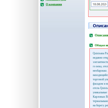
О компании
Описан
Описани
Общая и
Quisisana P
недавно отк
элегантность
го века, оте
необарокко.
находящийся
торговой ул
фасадом и в
отель Quisi
уникальные 
Карловых Ва
термальными
на берегу ре