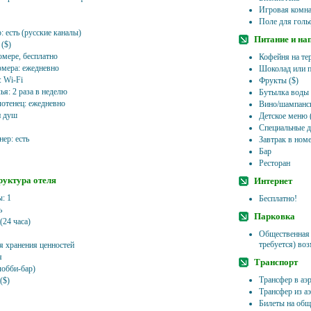
Игровая комна
Поле для гольф
: есть (русские каналы)
Питание и на
($)
омере, бесплатно
Кофейня на те
омера: ежедневно
Шоколад или п
: Wi-Fi
Фрукты ($)
ья: 2 раза в неделю
Бутылка воды
лотенец: ежедневно
Вино/шампанск
и душ
Детское меню 
Специальные д
ер: есть
Завтрак в ном
Бар
Ресторан
уктура отеля
Интернет
: 1
Бесплатно!
ь
Парковка
(24 часа)
Общественная 
требуется) воз
я хранения ценностей
я
Транспорт
лобби-бар)
Трансфер в аэр
($)
Трансфер из аэ
Билеты на общ