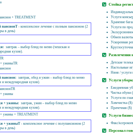
а
Стойка регис
Индивидуальна
Услуги консье
пансион + TREATMENT
Хранение бага
 пансионT
- комплексное лечение с полным пансионом (2
Услуги по про
ры в день)
Экскурсионно
Обмен валют
Ускоренная рег
ки
:
завтрак – выбор блюд по меню (чешская и
Круглосуточна
родная кухня).
Развлечения 
TR
Детские телек
 + ужиныTR
Настольные иг
ансион
Няня / услуги 
 пансион
:
завтрак, обед и ужин – выбор блюд по меню
Услуги уборк
я и международная кухня).
Ежедневная уб
пансионTR
Чистка обуви (
 + ужины
Услуги по гла
Химчистка ($)
ки + ужины
:
завтрак, ужин – выбор блюд по меню
я и международная кухня).
Прачечная ($)
и + ужины + TREATMENT
Услуги бизне
Факс/ксерокоп
ки + ужиныT
- комплексное лечение с полупансионом (2
ры в день)
Персонал гов