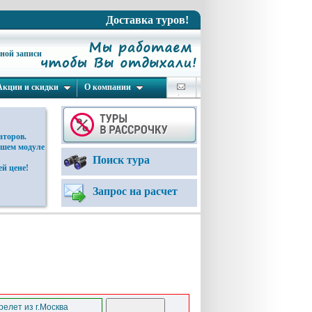
Доставка туров!
ьной записи
Акции и скидки
О компании
аторов.
ашем модуле
Поиск тура
й цене!
Запрос на расчет
елет из г.Москва