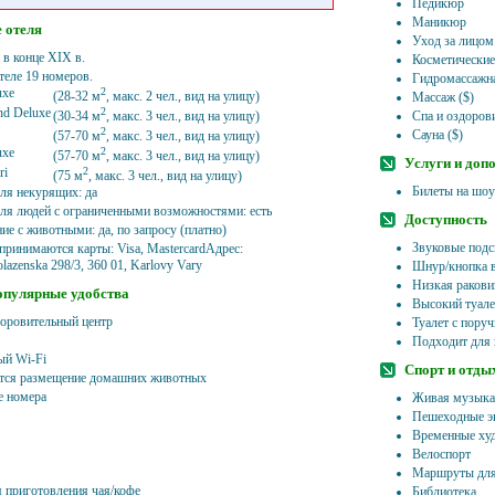
Педикюр
Маникюр
 отеля
Уход за лицом
 в конце XIX в.
Косметические
теле 19 номеров.
Гидромассажна
uxe
2
(28-32 м
, макс. 2 чел., вид на улицу)
Массаж ($)
d Deluxe
2
(30-34 м
, макс. 3 чел., вид на улицу)
Спа и оздоров
2
Сауна ($)
(57-70 м
, макс. 3 чел., вид на улицу)
uxe
2
(57-70 м
, макс. 3 чел., вид на улицу)
Услуги и доп
ri
2
(75 м
, макс. 3 чел., вид на улицу)
Билеты на шоу
ля некурящих: да
ля людей с ограниченными возможностями: есть
Доступность
ие с животными: да, по запросу (платно)
Звуковые подс
 принимаются карты: Visa, MastercardАдрес:
lazenska 298/3, 360 01, Karlovy Vary
Шнур/кнопка 
Низкая ракови
опулярные удобства
Высокий туале
доровительный центр
Туалет с пору
Подходит для 
ый Wi-Fi
Спорт и отды
тся размещение домашних животных
 номера
Живая музыка/
Пешеходные эк
Временные худ
Велоспорт
Маршруты для
я приготовления чая/кофе
Библиотека