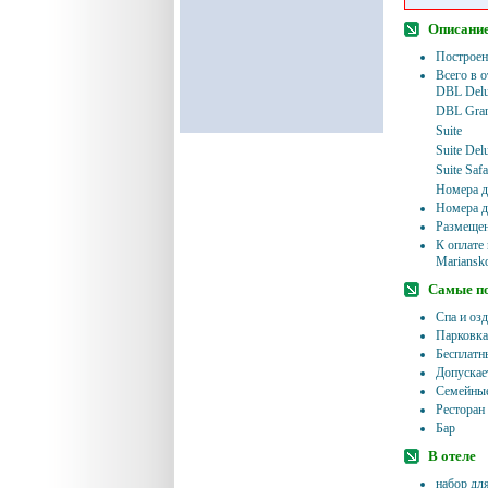
Описание
Построен
Всего в о
DBL Del
DBL Gran
Suite
Suite Del
Suite Safa
Номера д
Номера д
Размещен
К оплате
Mariansko
Самые п
Спа и оз
Парковка
Бесплатн
Допускае
Семейные
Ресторан
Бар
В отеле
набор дл