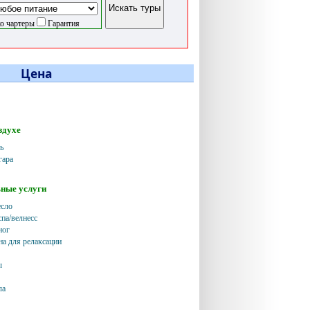
о чартеры
Гарантия
Цена
здухе
ь
гара
ные услуги
есло
спа/велнесс
ног
на для релаксации
ы
ла