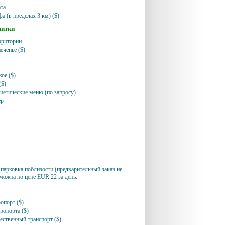
та
а (в пределах 3 км) ($)
питки
рритории
еченье ($)
ое ($)
($)
иетические меню (по запросу)
ер
парковка поблизости (предварительный заказ не
можна по цене EUR 22 за день.
опорт ($)
ропорта ($)
ественный транспорт ($)