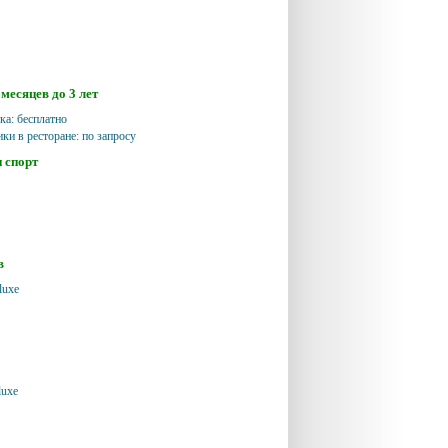
месяцев до 3 лет
ка: бесплатно
ики в ресторане: по запросу
и спорт
в
luxe
luxe