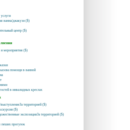
 услуги
я ванна/джакузи ($)
ительный центр ($)
олнения
 и мероприятия ($)
казки
вызова помощи в ванной
на
т
чнями
гостей в инвалидных креслах
х
выступлениеЗа территорией ($)
скурсии ($)
ожественные экспозицииЗа территорией ($)
 пеших прогулок