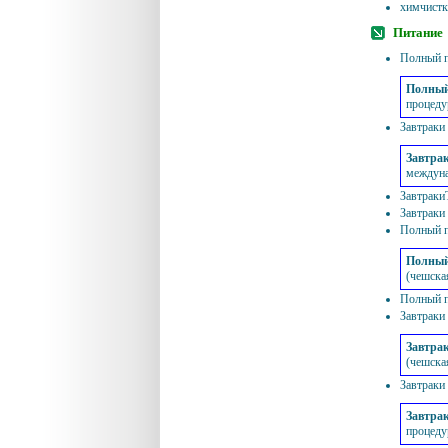
химчистк
Питание
Полный 
Полный
процеду
Завтраки
Завтра
междуна
Завтраки
Завтраки
Полный п
Полный
(чешска
Полный 
Завтраки
Завтра
(чешска
Завтрак
Завтра
процеду