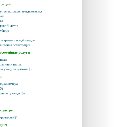
трации
я регистрация заезда/отъезда
ржа
жа
даже билетов
е бюро
ы
истрация заезда/отъезда
я стойка регистрации
и семейные услуги
аналы
ры и/или пазлы
по уходу за детьми ($)
и
орка номера
$)
жению одежды ($)
с-центра
ирование ($)
орит