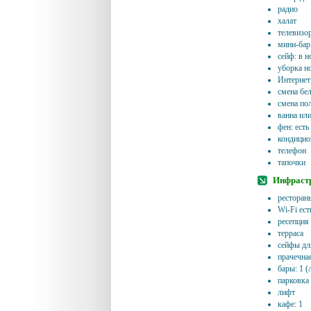
радио
халат
телевизор
мини-бар 
сейф: в н
уборка н
Интернет
смена бел
смена по
ванна ил
фен: есть
кондицион
телефон
тапочки
Инфрастр
рестораны
Wi-Fi ест
ресепция 
терраса
сейфы дл
прачечна
бары: 1 (
парковка 
лифт
кафе: 1