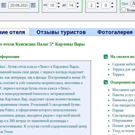
Пит.:
от
до
Тольк
ие отеля
Отзывы туристов
Фотогалерея
е отеля Куисисана Палас 5* Карловы Вары
нформация
На свежем во
Садовая мебел
alace - бутик-отель класса «Люкс» в Карловых Варах,
Терраса для за
рывший вновь свои двери, с первого взгляда подкупает
Терраса
ю, как интерьера, так и фасада. Построенный в конце 19-
Оздоровитель
ль сочетает в себе элементы неоренессанса, неоготики и
 С первого взгляда бутик-отель класса «Люкс»,
Массажное кр
 в непосредственной близости к экстравагантной
Пакеты услуг 
ице Карловых Вар, подкупает своим величественным
Ванночка для 
ыраженным стилем. Роскошный 5-звездочный бутик-
Спа-лаундж/зо
sana Palace, в оформлении которого использовались
Парная
элементы декора, находится рядом с торговой милей
Спа-процедур
Обертывание
р и в 300 метрах от знаменитой колоннады с
Пилинг для те
 источниками. К услугам гостей оздоровительный центр
Уход за телом
ки Тепла.