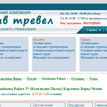
ская компания
ская компания
Пн.-Пт. 10:00 - 19:00 (без обеда)
Сб, Вс 11:00 - 17:00 по предварител
Нац. праздники - ВЫХОДНЫЕ
6143473,+79269199349
6143473,+79269199349
Страны
Испания.
Турция.
ены
Лучшие цены
Лучшие цены
 туроператоров.
от ведущих туроператоров.
от ведущих туропер
цены в нашем модуле
Смотрите цены в нашем модуле
Смотрите цены в н
ов
поиска туров
поиска туров
 по лучшей цене!
Покупайте по лучшей цене!
Покупайте по лучше
Карловы Вары
: :
Отели
: : Quisisana Palace : :
Отзывы
: :
Туры
uisisana Palace 5* (Куисисана Палас) Карловы Вары Чехия
4.37 из 5
 под отзывам туристов -
(35 отзывов)
:
Кол-во ночей:
Взр.|Детей:
Авиапер