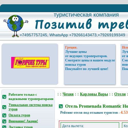
туристическая компания
туристическая компания
+74957757245, WhatsApp +79266143473,+79269199349
+74957757245, WhatsApp +79266143473,+79269199349
Греция.
Исп
Лучшие цены
Луч
от ведущих туроператоров.
от 
Смотрите цены в нашем модуле
Смо
поиска туров
пои
Покупайте по лучшей цене!
Пок
: :
Чехия
: :
Карловы Вары
: :
Отели
:
Работаем только с
надежными туроператорами
Уникальная система поиска
Отель Promenada Romantic Ho
туров
4.53
Рейтинг отеля под отзывам туристов -
Оплата туров
Внимание! Акции!
Дата вылета:
Ко
Доставка туров