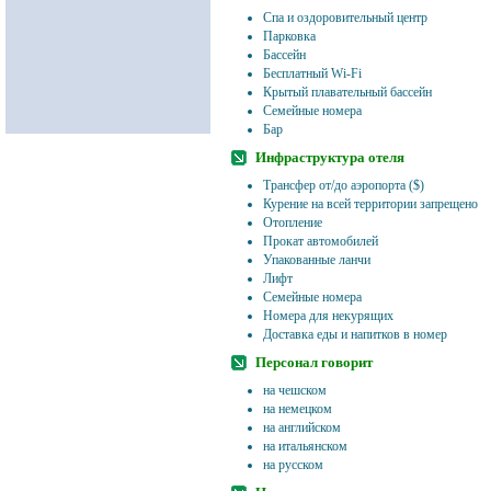
Спа и оздоровительный центр
Парковка
Бассейн
Бесплатный Wi-Fi
Крытый плавательный бассейн
Семейные номера
Бар
Инфраструктура отеля
Трансфер от/до аэропорта ($)
Курение на всей территории запрещено
Отопление
Прокат автомобилей
Упакованные ланчи
Лифт
Семейные номера
Номера для некурящих
Доставка еды и напитков в номер
Персонал говорит
на чешском
на немецком
на английском
на итальянском
на русском