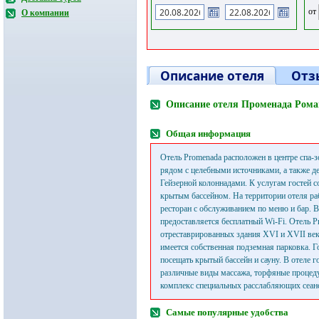
от
О компании
Описание отеля
Отз
Описание отеля Променада Ром
Общая информация
Отель Promenada расположен в центре спа-
рядом с целебными источниками, а также д
Гейзерной колоннадами. К услугам гостей с
крытым бассейном. На территории отеля р
ресторан с обслуживанием по меню и бар. 
предоставляется бесплатный Wi-Fi. Отель P
отреставрированных здания XVI и XVII век
имеется собственная подземная парковка. Г
посещать крытый бассейн и сауну. В отеле 
различные виды массажа, торфяные процед
комплекс специальных расслабляющих сеан
Самые популярные удобства