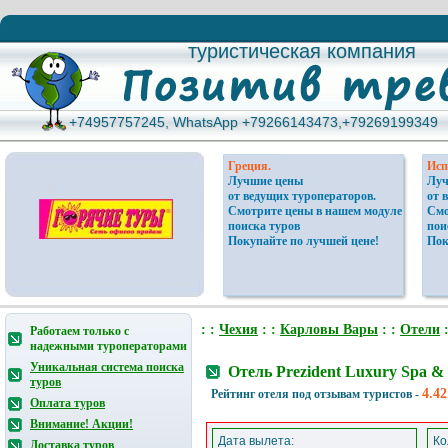
туристическая компания
туристическая компания
+74957757245, WhatsApp +79266143473,+79269199349
+74957757245, WhatsApp +79266143473,+79269199349
Греция.
Исп
Лучшие цены
Луч
от ведущих туроператоров.
от 
Смотрите цены в нашем модуле
Смо
поиска туров
пои
Покупайте по лучшей цене!
Пок
: :
Чехия
: :
Карловы Вары
: :
Отели
:
Работаем только с
надежными туроператорами
Уникальная система поиска
Отель Prezident Luxury Spa &
туров
4.42
Рейтинг отеля под отзывам туристов -
Оплата туров
Внимание! Акции!
Дата вылета:
Ко
Доставка туров