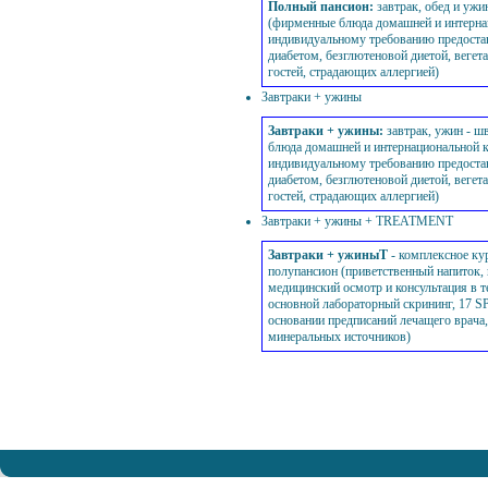
Полный пансион
:
завтрак, обед и ужи
(фирменные блюда домашней и интерна
индивидуальному требованию предостав
диабетом, безглютеновой диетой, вегета
гостей, страдающих аллергией)
Завтраки + ужины
Завтраки + ужины
:
завтрак, ужин - ш
блюда домашней и интернациональной к
индивидуальному требованию предостав
диабетом, безглютеновой диетой, вегета
гостей, страдающих аллергией)
Завтраки + ужины + TREATMENT
Завтраки + ужиныT
- комплексное ку
полупансион (приветственный напиток,
медицинский осмотр и консультация в т
основной лабораторный скрининг, 17 S
основании предписаний лечащего врача,
минеральных источников)