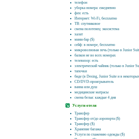
телефон
уборка номера: ежедневно
фен: есть
Интернет: Wi-Fi, бесплатно
ТВ: спутниковое
смена полотенец: экосистема
халат
мини-бар ($)
сейф: в номере, бесплатно
микроволновая печь (только в Junior Suit
балкон не во всех номерах
телевизор: есть
электрический чайник (только в Junior Su
тапочки
биде (в Desing, Junior Suite и в некотор
CD/DVD-проигрыватель
ванна или душ
медицинские матрасы
смена белья: каждые 4 дня
Услуги отеля
Трансфер
Трансфер от/до аэропорта ($)
Трансфер ($)
Хранение багажа
Услуги по глажению одежды ($)