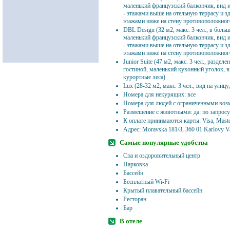
маленький французский балкончик, вид и
- этажами выше на отельную террасу и зд
этажами ниже на стену противоположног
DBL Design (32 м2, макс. 3 чел., в боль
маленький французский балкончик, вид и
- этажами выше на отельную террасу и зд
этажами ниже на стену противоположног
Junior Suite (47 м2, макс. 3 чел., раздел
гостиной, маленький кухонный уголок, ви
курортные леса)
Lux (28-32 м2, макс. 3 чел., вид на улицу
Номера для некурящих: все
Номера для людей с ограниченными воз
Размещение с животными: да: по запросу
К оплате принимаются карты: Visa, Mast
Адрес: Moravska 181/3, 360 01 Karlovy Va
Самые популярные удобства
Спа и оздоровительный центр
Парковка
Бассейн
Бесплатный Wi-Fi
Крытый плавательный бассейн
Ресторан
Бар
В отеле