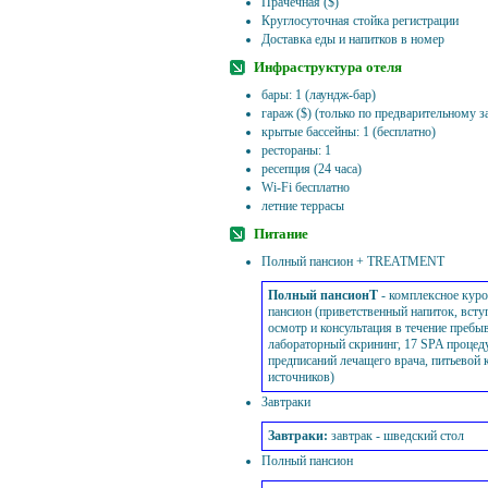
Прачечная ($)
Круглосуточная стойка регистрации
Доставка еды и напитков в номер
Инфраструктура отеля
бары: 1 (лаундж-бар)
гараж ($) (только по предварительному з
крытые бассейны: 1 (бесплатно)
рестораны: 1
ресепция (24 часа)
Wi-Fi бесплатно
летние террасы
Питание
Полный пансион + TREATMENT
Полный пансионT
- комплексное куро
пансион (приветственный напиток, вст
осмотр и консультация в течение пребы
лабораторный скрининг, 17 SPA процед
предписаний лечащего врача, питьевой
источников)
Завтраки
Завтраки
:
завтрак - шведский стол
Полный пансион