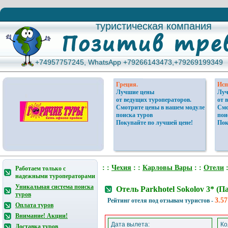
туристическая компания
туристическая компания
+74957757245, WhatsApp +79266143473,+79269199349
+74957757245, WhatsApp +79266143473,+79269199349
Греция.
Исп
Лучшие цены
Луч
от ведущих туроператоров.
от 
Смотрите цены в нашем модуле
Смо
поиска туров
пои
Покупайте по лучшей цене!
Пок
: :
Чехия
: :
Карловы Вары
: :
Отели
:
Работаем только с
надежными туроператорами
Уникальная система поиска
Отель Parkhotel Sokolov 3* 
туров
3.57
Рейтинг отеля под отзывам туристов -
Оплата туров
Внимание! Акции!
Дата вылета:
Ко
Доставка туров