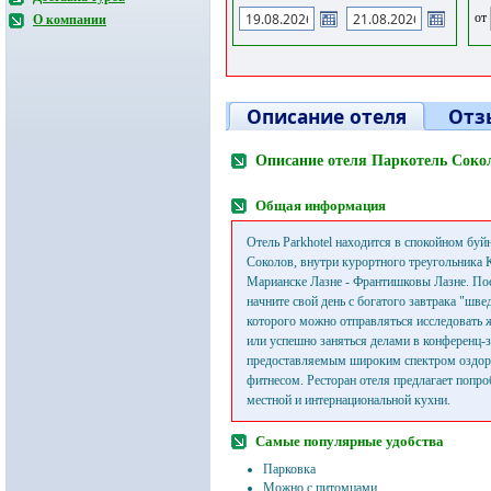
от
О компании
Описание отеля
Отз
Описание отеля Паркотель Соко
Общая информация
Отель Parkhotel находится в спокойном буй
Соколов, внутри курортного треугольника 
Марианске Лазне - Франтишковы Лазне. По
начните свой день с богатого завтрака "шве
которого можно отправляться исследовать 
или успешно заняться делами в конференц-з
предоставляемым широким спектром оздор
фитнесом. Ресторан отеля предлагает попр
местной и интернациональной кухни.
Самые популярные удобства
Парковка
Можно с питомцами