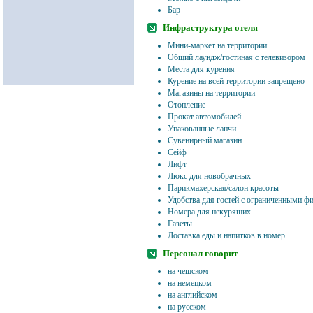
Бар
Инфраструктура отеля
Мини-маркет на территории
Общий лаундж/гостиная с телевизором
Места для курения
Курение на всей территории запрещено
Магазины на территории
Отопление
Прокат автомобилей
Упакованные ланчи
Сувенирный магазин
Сейф
Лифт
Люкс для новобрачных
Парикмахерская/салон красоты
Удобства для гостей с ограниченными 
Номера для некурящих
Газеты
Доставка еды и напитков в номер
Персонал говорит
на чешском
на немецком
на английском
на русском