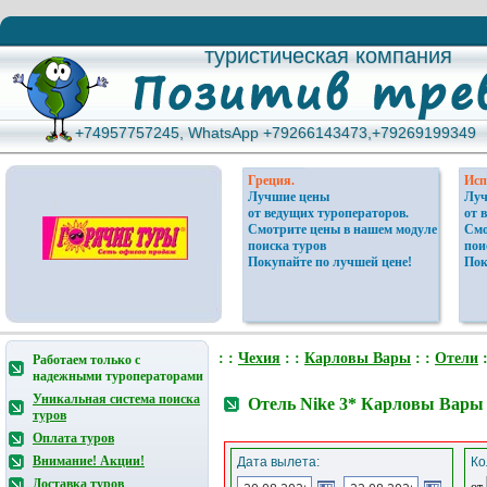
туристическая компания
туристическая компания
+74957757245, WhatsApp +79266143473,+79269199349
+74957757245, WhatsApp +79266143473,+79269199349
Греция.
Исп
Лучшие цены
Луч
от ведущих туроператоров.
от 
Смотрите цены в нашем модуле
Смо
поиска туров
пои
Покупайте по лучшей цене!
Пок
: :
Чехия
: :
Карловы Вары
: :
Отели
:
Работаем только с
надежными туроператорами
Уникальная система поиска
Отель Nike 3* Карловы Вары
туров
Оплата туров
Внимание! Акции!
Дата вылета:
Ко
Доставка туров
от