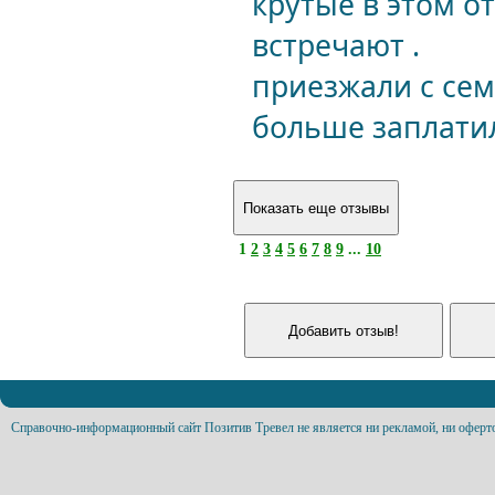
крутые в этом о
встречают .
приезжали с сем
больше заплатил
1
2
3
4
5
6
7
8
9
...
10
Справочно-информационный сайт Позитив Тревел не является ни рекламой, ни оферт