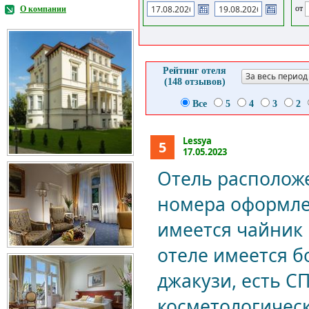
от
О компании
Рейтинг отеля
За весь период
(148 отзывов)
Все
5
4
3
2
Lessya
5
17.05.2023
Отель расположе
номера оформлен
имеется чайник 
отеле имеется б
джакузи, есть С
косметологичес