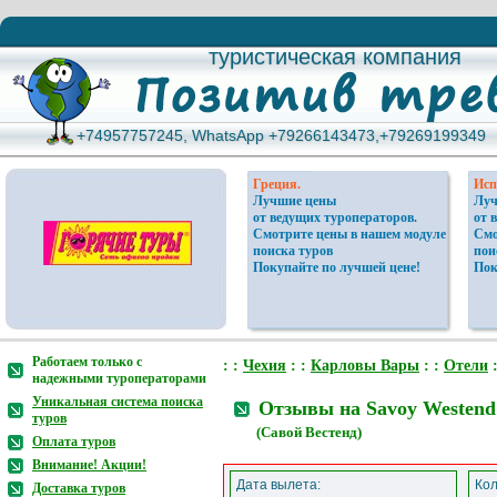
туристическая компания
туристическая компания
+74957757245, WhatsApp +79266143473,+79269199349
+74957757245, WhatsApp +79266143473,+79269199349
Греция.
Исп
Лучшие цены
Луч
от ведущих туроператоров.
от 
Смотрите цены в нашем модуле
Смо
поиска туров
пои
Покупайте по лучшей цене!
Пок
Работаем только с
: :
Чехия
: :
Карловы Вары
: :
Отели
:
надежными туроператорами
Уникальная система поиска
Отзывы на Savoy Westend
туров
(Савой Вестенд)
Оплата туров
Внимание! Акции!
Дата вылета:
Кол
Доставка туров