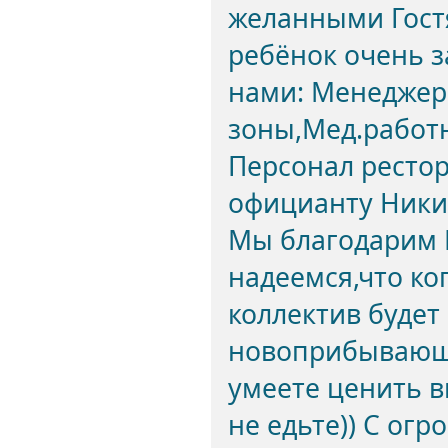
желанными Гост
ребёнок очень з
нами: Менеджер
зоны,Мед.работ
Персонал ресто
официанту Никит
Мы благодарим 
надеемся,что ко
коллектив будет
новоприбывающих
умеете ценить в
не едьте)) С ог