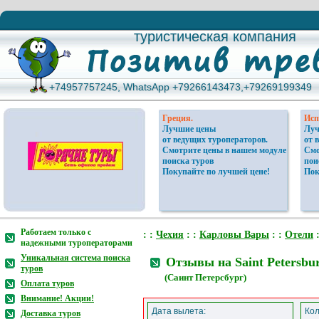
туристическая компания
туристическая компания
+74957757245, WhatsApp +79266143473,+79269199349
+74957757245, WhatsApp +79266143473,+79269199349
Греция.
Исп
Лучшие цены
Луч
от ведущих туроператоров.
от 
Смотрите цены в нашем модуле
Смо
поиска туров
пои
Покупайте по лучшей цене!
Пок
Работаем только с
: :
Чехия
: :
Карловы Вары
: :
Отели
:
надежными туроператорами
Уникальная система поиска
Отзывы на Saint Petersbu
туров
(Саинт Петерсбург)
Оплата туров
Внимание! Акции!
Дата вылета:
Кол
Доставка туров