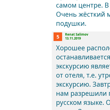
самом центре. В
Очень жёсткий 
подушки.
Renat Salimov
5
13.11.2019
Хорошее располо
останавливается
экскурсию являет
от отеля, т.е. у
экскурсию. Завтр
нам разрешили п
русском языке. 