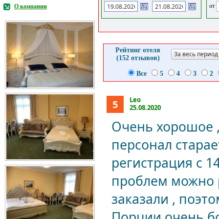
от
О компании
Рейтинг отеля
За весь период
(152 отзывов)
Все
5
4
3
2
Leo
5
25.08.2020
Очень хорошое ,
персонал старае
регистрация с 14
проблем можно 
заказали , поэто
Порции очень бо