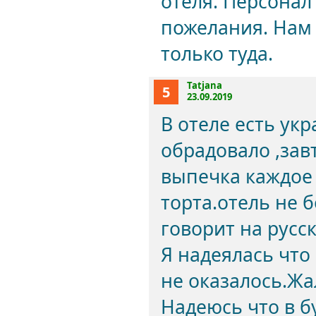
отеля. Персонал
пожелания. Нам 
только туда.
Tatjana
5
23.09.2019
В отеле есть ук
обрадовало ,зав
выпечка каждое 
торта.отель не 
говорит на русс
Я надеялась что 
не оказалось.Жал
Надеюсь что в б