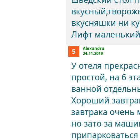
вкусный,творож
вкусняшки ни к
Лифт маленький,
Alexandru
5
24.11.2019
У отеля прекра
простой, на 6 эт
ванной отдельны
Хороший завтрак
завтрака очень 
но зато за маш
припарковаться г