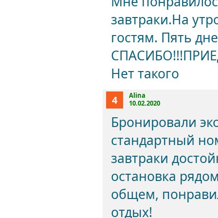
Мне понравилось
завтраки.На утр
гостям. Пять дн
СПАСИБО!!!ПРИЕ
Нет такого
Alina
4
10.02.2020
Бронировали эк
стандартный ном
завтраки достой
остановка рядом
общем, понравил
отдых!