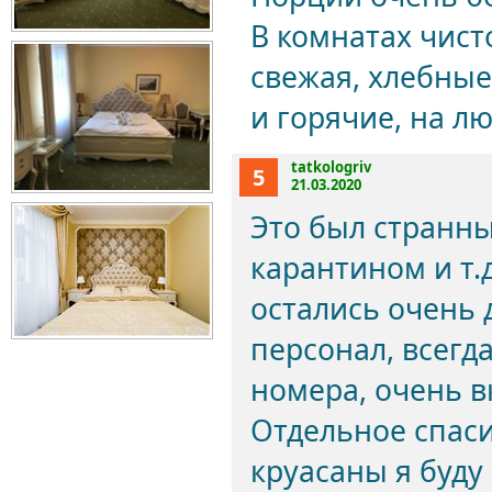
В комнатах чист
свежая, хлебные
и горячие, на лю
tatkologriv
5
21.03.2020
Это был странн
карантином и т.
остались очень
персонал, всегд
номера, очень в
Отдельное спаси
круасаны я буду