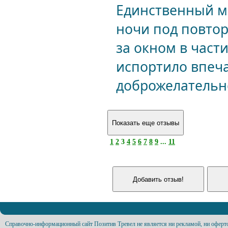
Единственный ми
ночи под повтор
за окном в части
испортило впеча
доброжелательн
1
2
3
4
5
6
7
8
9
...
11
Справочно-информационный сайт Позитив Тревел не является ни рекламой, ни оферт