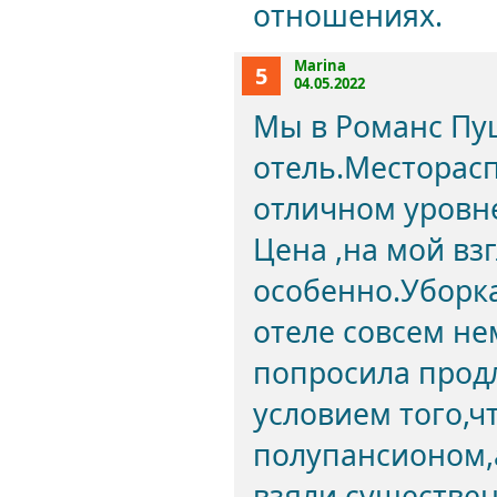
отношениях.
Marina
5
04.05.2022
Мы в Романс Пу
отель.Месторас
отличном уровн
Цена ,на мой вз
особенно.Уборка
отеле совсем нем
попросила продл
условием того,ч
полупансионом,
взяли существен