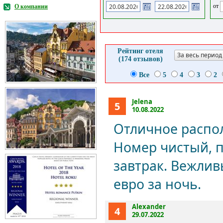
от
О компании
Рейтинг отеля
За весь период
(174 отзывов)
Все
5
4
3
2
Jelena
5
10.08.2022
Отличное распол
Номер чистый, 
завтрак. Вежлив
евро за ночь.
Alexander
4
29.07.2022