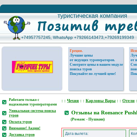
туристическая компания
туристическая компания
+74957757245, WhatsApp +79266143473,+79269199349
+74957757245, WhatsApp +79266143473,+79269199349
Греция.
Исп
Лучшие цены
Луч
от ведущих туроператоров.
от 
Смотрите цены в нашем модуле
Смо
поиска туров
пои
Покупайте по лучшей цене!
Пок
Работаем только с
: :
Чехия
: :
Карловы Вары
: :
Отели
:
надежными туроператорами
Уникальная система поиска
Отзывы на Romance Pushk
туров
(Романс - Пушкин)
Оплата туров
Внимание! Акции!
Дата вылета:
Кол
Доставка туров