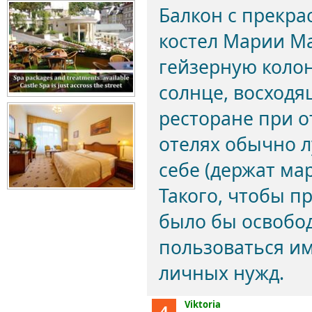
Балкон с прекра
костел Марии М
гейзерную колон
солнце, восходя
ресторане при о
отелях обычно л
себе (держат мар
Такого, чтобы п
было бы освобо
пользоваться и
личных нужд.
Viktoria
4