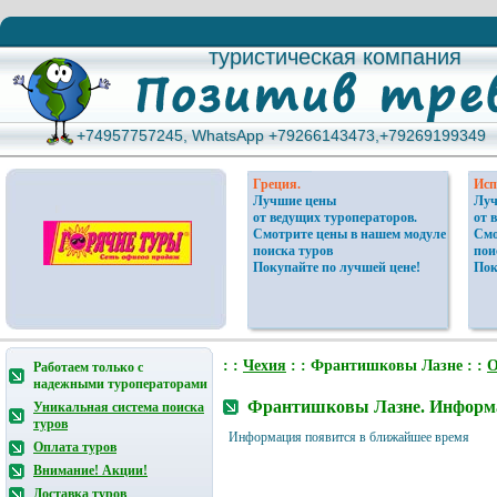
туристическая компания
туристическая компания
+74957757245, WhatsApp +79266143473,+79269199349
+74957757245, WhatsApp +79266143473,+79269199349
Греция.
Исп
Лучшие цены
Луч
от ведущих туроператоров.
от 
Смотрите цены в нашем модуле
Смо
поиска туров
пои
Покупайте по лучшей цене!
Пок
: :
Чехия
: : Франтишковы Лазне : :
О
Работаем только с
надежными туроператорами
Франтишковы Лазне. Информа
Уникальная система поиска
туров
Информация появится в ближайшее время
Оплата туров
Внимание! Акции!
Доставка туров