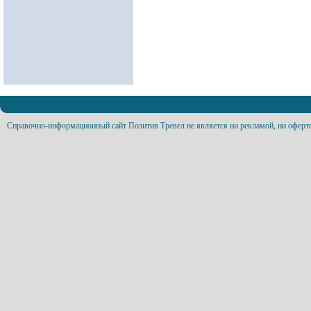
Справочно-информационный сайт Позитив Тревел не является ни рекламой, ни оферт