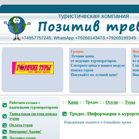
туристическая компания
туристическая компания
+74957757245, WhatsApp +79266143473,+79269199349
+74957757245, WhatsApp +79266143473,+79269199349
Греция.
Исп
Лучшие цены
Луч
от ведущих туроператоров.
от 
Смотрите цены в нашем модуле
Смо
поиска туров
пои
Покупайте по лучшей цене!
Пок
: :
Кипр
: : Тродос : :
Отели
: :
Туры
Работаем только с
надежными туроператорами
Тродос. Информация о курорте
Уникальная система поиска
туров
Информация появится в ближайшее время
Оплата туров
Внимание! Акции!
Доставка туров