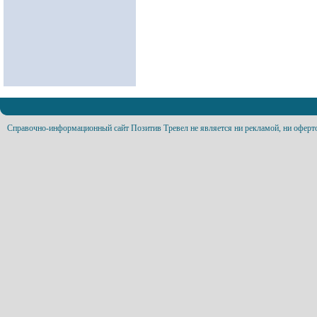
Справочно-информационный сайт Позитив Тревел не является ни рекламой, ни оферт