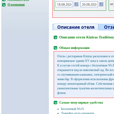
от
О компании
Описание отеля
Отз
Описание отеля Kiniras Tradition
Общая информация
Отель с рестораном Kiniras расположен в о
венецианском здании XV века в самом цент
К услугам гостей номера с бесплатным Wi-F
открывается вид на живописный сад. Во все
со спутниковыми каналами, электрический в
мини-бар. В оформлении использованы фр
номеру неповторимый облик. Собственная 
укомплектована туалетно-косметическими 
феном.
Самые популярные удобства
Бесплатный Wi-Fi
Трансфер от/до аэропорта