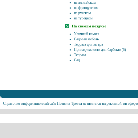
на английском
на французском
на русском
на турецком
На свежем воздухе
Уличный камин
Садовая мебель
Терраса для загара
Принадлежности для барбекю ($)
Терраса
Сад
Справочно-информационный сайт Позитив Тревел не является ни рекламой, ни оферт