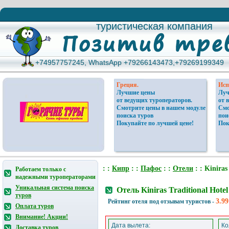
туристическая компания
туристическая компания
+74957757245, WhatsApp +79266143473,+79269199349
+74957757245, WhatsApp +79266143473,+79269199349
Греция.
Исп
Лучшие цены
Луч
от ведущих туроператоров.
от 
Смотрите цены в нашем модуле
Смо
поиска туров
пои
Покупайте по лучшей цене!
Пок
: :
Кипр
: :
Пафос
: :
Отели
: : Kiniras
Работаем только с
надежными туроператорами
Уникальная система поиска
Отель Kiniras Traditional Hot
туров
3.99
Рейтинг отеля под отзывам туристов -
Оплата туров
Внимание! Акции!
Дата вылета:
Ко
Доставка туров