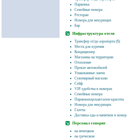
Парковка
Семейные номера
Ресторан
Номера для некурящих
Бар
Инфраструктура отеля
Трансфер от/до аэропорта ($)
Места для курения
Кондиционер
Магазины на территории
Отопление
Прокат автомобилей
Упакованные ланчи
Сувенирный магазин
Сейф
VIP-удобства в номерах
Семейные номера
Парикмахерская/салон красоты
Номера для некурящих
Газеты
Доставка еды и напитков в номер
Персонал говорит
на немецком
на греческом