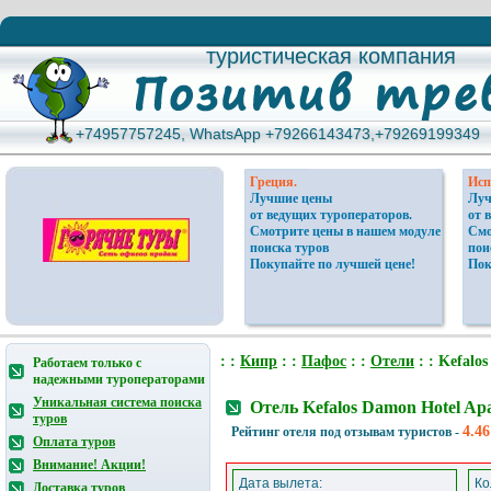
туристическая компания
туристическая компания
+74957757245, WhatsApp +79266143473,+79269199349
+74957757245, WhatsApp +79266143473,+79269199349
Греция.
Исп
Лучшие цены
Луч
от ведущих туроператоров.
от 
Смотрите цены в нашем модуле
Смо
поиска туров
пои
Покупайте по лучшей цене!
Пок
: :
Кипр
: :
Пафос
: :
Отели
: : Kefalo
Работаем только с
надежными туроператорами
Уникальная система поиска
Отель Kefalos Damon Hotel Ap
туров
4.46
Рейтинг отеля под отзывам туристов -
Оплата туров
Внимание! Акции!
Дата вылета:
Ко
Доставка туров