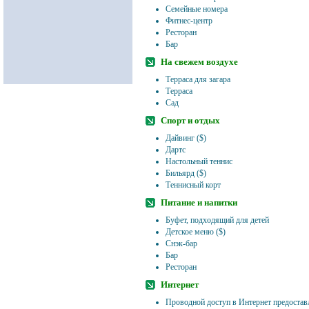
Семейные номера
Фитнес-центр
Ресторан
Бар
На свежем воздухе
Терраса для загара
Терраса
Сад
Спорт и отдых
Дайвинг ($)
Дартс
Настольный теннис
Бильярд ($)
Теннисный корт
Питание и напитки
Буфет, подходящий для детей
Детское меню ($)
Снэк-бар
Бар
Ресторан
Интернет
Проводной доступ в Интернет предоставл