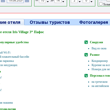
Тольк
ие отеля
Отзывы туристов
Фотогалерея
 отеля Iris Village 3* Пафос
опулярные удобства
Снаружи
Вид из окна
ый Wi-Fi
Разное
 плавательный бассейн
ая парковка
Кондиционер
ля некурящих
Курение на вс
Номера для н
а
Персонал гов
о!
на греческом
на английском
о!
ая машина
технологии