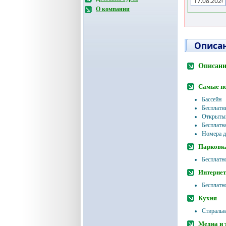
О компании
Описан
Описание
Самые п
Бассейн
Бесплатн
Открытый
Бесплатн
Номера д
Парковк
Бесплатн
Интернет
Бесплатн
Кухня
Стиральн
Медиа и 