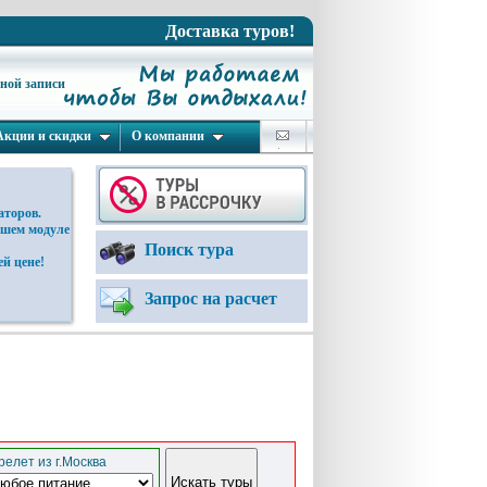
Доставка туров!
ьной записи
Акции и скидки
О компании
аторов.
ашем модуле
Поиск тура
й цене!
Запрос на расчет
елет из г.Москва