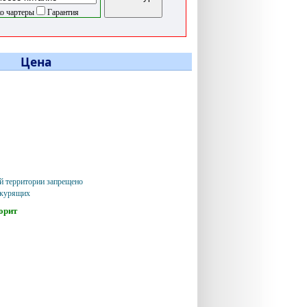
о чартеры
Гарантия
Цена
ей территории запрещено
екурящих
орит