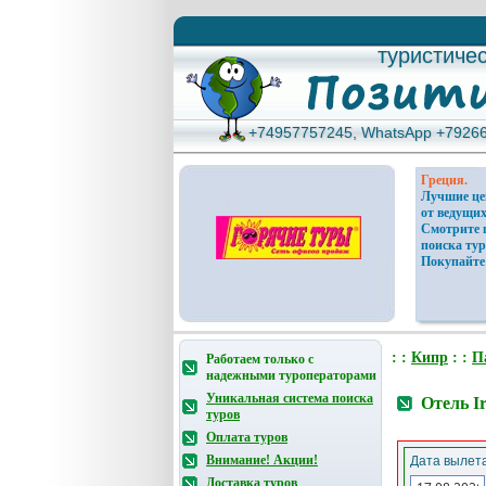
туристиче
туристиче
+74957757245, WhatsApp +7926
+74957757245, WhatsApp +7926
Греция.
Лучшие ц
от ведущих
Смотрите 
поиска тур
Покупайте
: :
Кипр
: :
П
Работаем только с
надежными туроператорами
Уникальная система поиска
Отель Ir
туров
Оплата туров
Внимание! Акции!
Дата вылета
Доставка туров