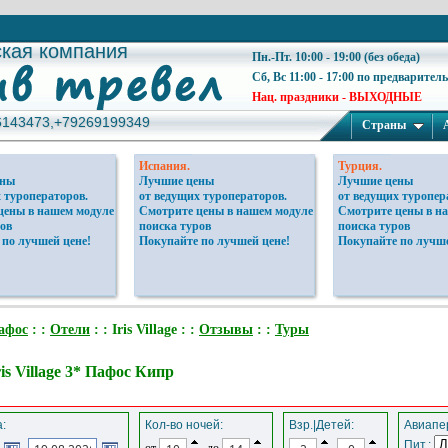
ская компания
ская компания
Пн.-Пт. 10:00 - 19:00 (без обеда)
Сб, Вс 11:00 - 17:00 по предварител
Нац. праздники - ВЫХОДНЫЕ
6143473,+79269199349
6143473,+79269199349
Страны
Испания.
Турция.
ены
Лучшие цены
Лучшие цены
 туроператоров.
от ведущих туроператоров.
от ведущих туропер
цены в нашем модуле
Смотрите цены в нашем модуле
Смотрите цены в н
ов
поиска туров
поиска туров
 по лучшей цене!
Покупайте по лучшей цене!
Покупайте по лучше
афос
: :
Отели
: : Iris Village : :
Отзывы
: :
Туры
is Village 3* Пафос Кипр
:
Кол-во ночей:
Взр.|Детей:
Авиапер
Пит.:
от
до