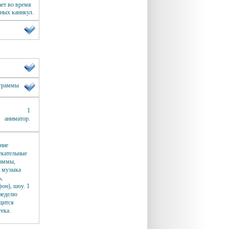
ает во время
ных каникул.
граммы
1
аниматор.
ние
екательные
аммы,
 музыка
ь,
фон), шоу. 1
 неделю
дится
тека.