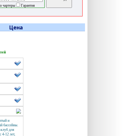
о чартеры
Гарантия
Цена
етей
в
ытый и
й бассейны.
клуб для
с 4-12 лет,