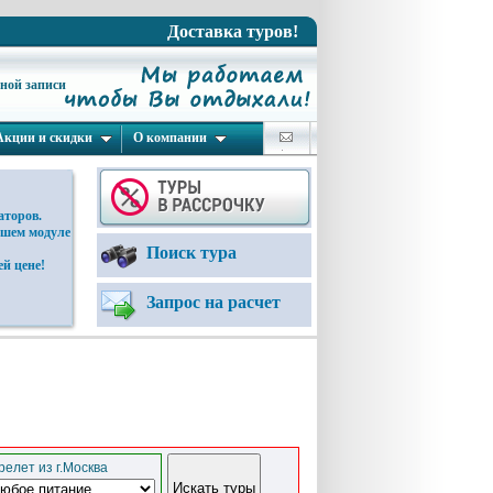
Доставка туров!
ьной записи
Акции и скидки
О компании
аторов.
ашем модуле
Поиск тура
й цене!
Запрос на расчет
елет из г.Москва