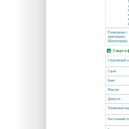
Размещение с
животными
(Коментарии)
Спорт и 
Спортивный з
Сауна
Баня
Массаж
Джакузи
Теннисный ко
Настольный т