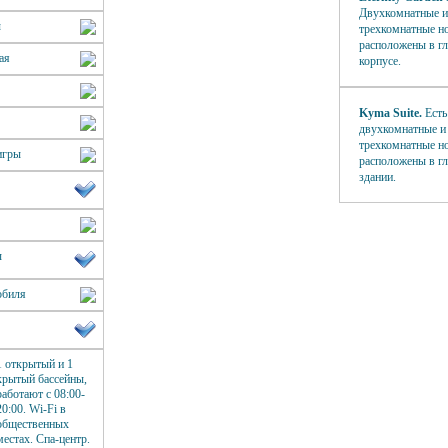
Двухкомнатные 
ы
трехкомнатные н
расположены в г
ая
корпусе.
Kyma Suite.
Есть
двухкомнатные и
трехкомнатные н
игры
расположены в г
здании.
ы
обиля
1 открытый и 1
крытый бассейны,
работают с 08:00-
20:00. Wi-Fi в
общественных
местах. Спа-центр.