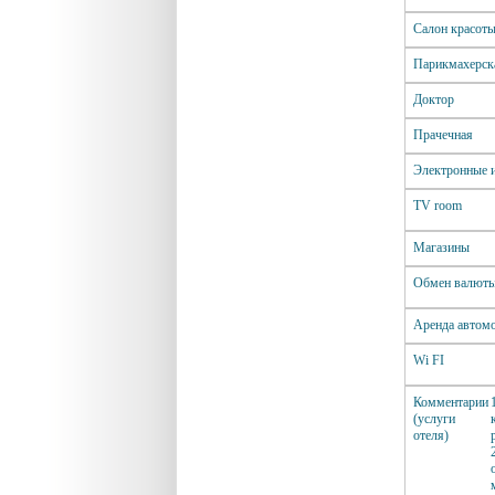
Салон красот
Парикмахерск
Доктор
Прачечная
Электронные 
TV room
Магазины
Обмен валют
Аренда автом
Wi FI
Комментарии
(услуги
отеля)