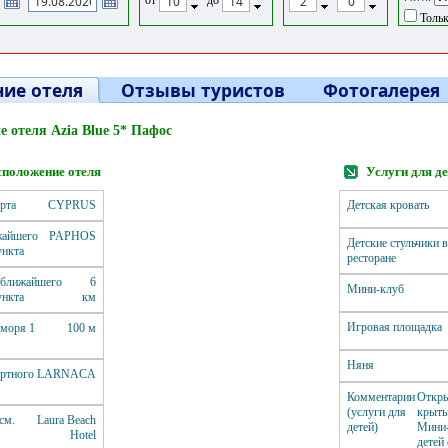
Тольк
ие отеля
Отзывы туристов
Фотогалерея
е отеля Azia Blue 5* Пафос
положение отеля
Услуги для д
рта
CYPRUS
Детская кровать
жайшего
PAPHOS
Детские стульчики 
ункта
ресторане
 ближайшего
6
Мини-клуб
ункта
км
Игровая площадка
 моря 1
100 м
Няня
ртного
LARNACA
Комментарии
Откр
(услуги для
крыты
см.
Laura Beach
детей)
Мини-
Hotel
детей 