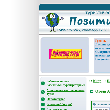
туристиче
туристиче
+74957757245, WhatsApp +7926
+74957757245, WhatsApp +7926
Греция.
Лучшие ц
от ведущих
Смотрите 
поиска тур
Покупайте
: :
Кипр
: :
П
Работаем только с
надежными туроператорами
Уникальная система поиска
Отель A
туров
Оплата туров
Внимание! Акции!
Дата вылета
Доставка туров