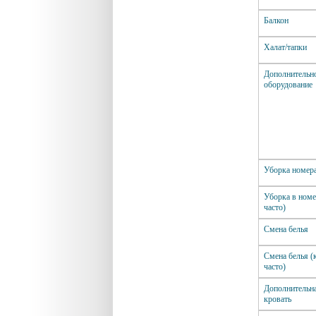
Балкон
Халат/тапки
Дополнительн
оборудование
Уборка номер
Уборка в номе
часто)
Смена белья
Смена белья (
часто)
Дополнительн
кровать