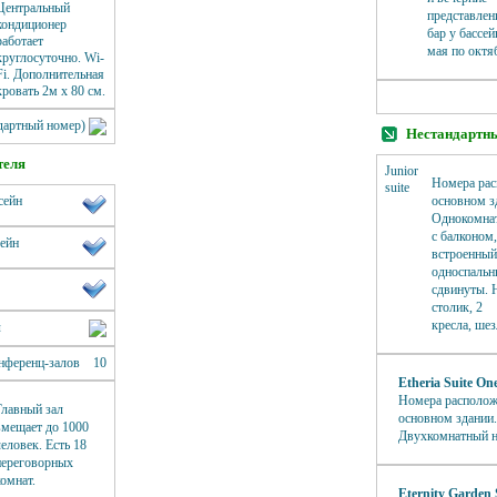
Центральный
представлен
кондиционер
бар у бассей
работает
мая по октя
круглосуточно. Wi-
Fi. Дополнительная
кровать 2м х 80 см.
дартный номер)
Нестандартн
теля
Junior
Номера ра
suite
сейн
основном з
Однокомна
с балконом,
ейн
встроенный
односпальн
сдвинуты. 
столик, 2
кресла, шез
л
нференц-залов
10
Etheria Suite On
Номера располож
Главный зал
основном здании
вмещает до 1000
Двухкомнатный н
человек. Есть 18
переговорных
комнат.
Eternity Garden 