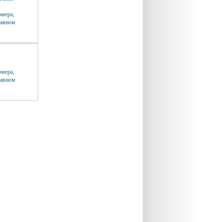
и
омера,
лавном
омера,
лавном