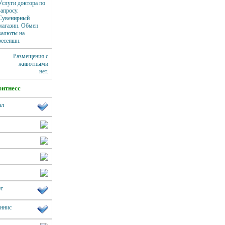
Услуги доктора по
запросу.
Сувенирный
магазин. Обмен
валюты на
ресепшн.
Размещения с
животными
нет.
фитнесс
ал
рт
еннис