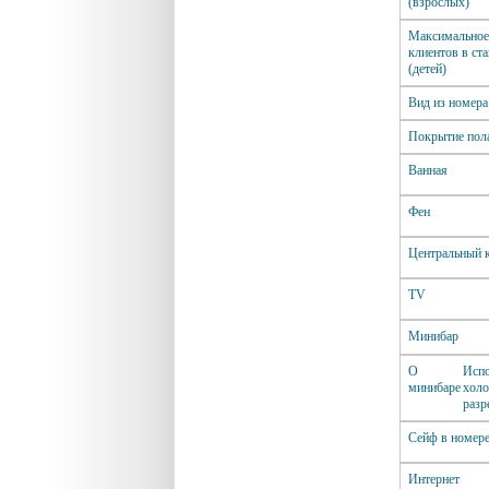
(взрослых)
Максимальное
клиентов в ст
(детей)
Вид из номера
Покрытие пол
Ванная
Фен
Центральный 
ТV
Минибар
О
Испо
минибаре
холо
разр
Сейф в номер
Интернет