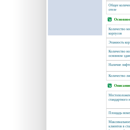
Общее количес
отеле
Основное
Количество м
корпусов
Этажность кор
Количество но
основном зда
Наличие лифт
Количество л
Описание
Местоположен
стандартного 
Площадь номе
Максимальное
клиентов в ст