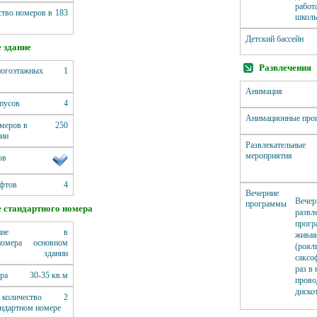
работ
тво номеров в
183
школь
Детский бассейн
 здание
Развлечения
ногоэтажных
1
Анимация
пусов
4
Анимационные про
меров в
250
нии
Развлекательные
мероприятия
ов
ифтов
4
Вечерние
Вечер
программы
 стандартного номера
развл
прогр
ие
в
живая
номера
основном
(роял
здании
саксо
раз в
ра
30-35 кв.м
прово
диско
 количество
2
андартном номере