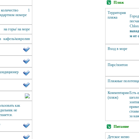
Пляж
 количество
1
Территория
андартном номере
Город
пляжа
песча
Chlor
на горы/ на море
наход
м от 
а
кафель/ковролин
Вход в море
Пирс/понтон
кондиционер
Пляжные полотенц
Комментарии
Есть 
(пляж)
шезло
зонти
льзовать как
приме
дильник не
стоим
ешается.
за ка
е
Питание
Детское меню