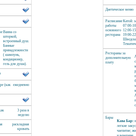
Диетическое меню
Расписание
Катой: з
работы
07:00-10
основного
12:00-15
ое
Ванна со
ресторана
19:00-22
шторкой,
Шведски
встроенный душ.
Тематич
Банные
принадлежности
Рестораны за
( шампунь,
дополнительную
кондиционер,
плату
гель для душа).
а
ре (как
ежедневно
как
3 раза в
неделю
Бары
Кава Бар:
н
ая
раскладная
легкие заку
кровать
чаепитие; ж
и вечерние