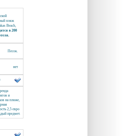
ской
ный пляж
akas Beach,
ится в 200
отеля.
Песок.
нет
а
аренда
нгов и
ков на пляже,
рная
ость 2,5 евро
ждый предмет.