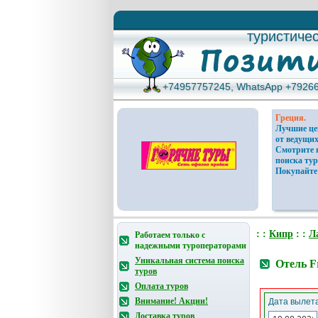
туристиче
туристиче
+74957757245, WhatsApp +7926
+74957757245, WhatsApp +7926
Греция.
Лучшие ц
от ведущих
Смотрите 
поиска тур
Покупайте
: :
Кипр
: :
Л
Работаем только с
надежными туроператорами
Уникальная система поиска
Отель Fr
туров
Оплата туров
Внимание! Акции!
Дата вылета
Доставка туров