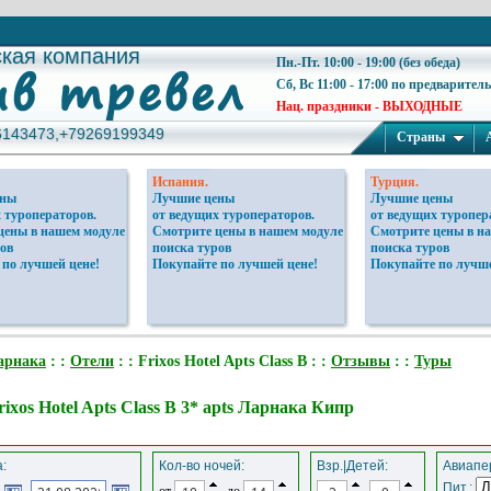
ская компания
ская компания
Пн.-Пт. 10:00 - 19:00 (без обеда)
Сб, Вс 11:00 - 17:00 по предварител
Нац. праздники - ВЫХОДНЫЕ
6143473,+79269199349
6143473,+79269199349
Страны
Испания.
Турция.
ены
Лучшие цены
Лучшие цены
 туроператоров.
от ведущих туроператоров.
от ведущих туропер
цены в нашем модуле
Смотрите цены в нашем модуле
Смотрите цены в н
ов
поиска туров
поиска туров
 по лучшей цене!
Покупайте по лучшей цене!
Покупайте по лучше
арнака
: :
Отели
: : Frixos Hotel Apts Class B : :
Отзывы
: :
Туры
ixos Hotel Apts Class B 3* apts Ларнака Кипр
:
Кол-во ночей:
Взр.|Детей:
Авиапер
Пит.:
от
до