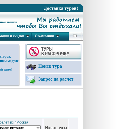
Доставка туров!
ьной записи
Акции и скидки
О компании
аторов.
ашем модуле
Поиск тура
й цене!
Запрос на расчет
елет из г.Москва