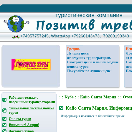
туристическая компания
туристическая компания
+74957757245, WhatsApp +79266143473,+79269199349
+74957757245, WhatsApp +79266143473,+79269199349
Греция.
Исп
Лучшие цены
Луч
от ведущих туроператоров.
от 
Смотрите цены в нашем модуле
Смо
поиска туров
пои
Покупайте по лучшей цене!
Пок
: :
Куба
: : Кайо Санта Мария : :
Оте
Работаем только с
надежными туроператорами
Кайо Санта Мария. Информаци
Уникальная система поиска
туров
Информация появится в ближайшее время
Оплата туров
Внимание! Акции!
Доставка туров