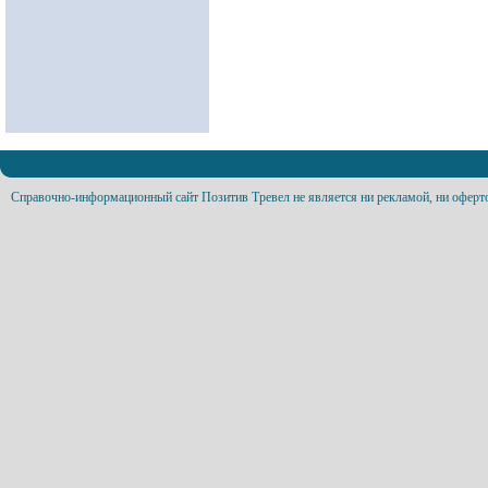
Справочно-информационный сайт Позитив Тревел не является ни рекламой, ни оферт