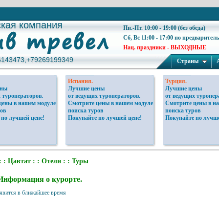
ская компания
ская компания
Пн.-Пт. 10:00 - 19:00 (без обеда)
Сб, Вс 11:00 - 17:00 по предварител
Нац. праздники - ВЫХОДНЫЕ
6143473,+79269199349
6143473,+79269199349
Страны
Испания.
Турция.
ены
Лучшие цены
Лучшие цены
 туроператоров.
от ведущих туроператоров.
от ведущих туропер
цены в нашем модуле
Смотрите цены в нашем модуле
Смотрите цены в н
ов
поиска туров
поиска туров
 по лучшей цене!
Покупайте по лучшей цене!
Покупайте по лучше
: : Цавтат : :
Отели
: :
Туры
Информация о курорте.
явится в ближайшее время