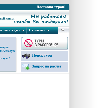
Доставка туров!
ьной записи
Акции и скидки
О компании
аторов.
ашем модуле
Поиск тура
й цене!
Запрос на расчет