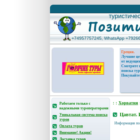
туристиче
туристиче
+74957757245, WhatsApp +7926
+74957757245, WhatsApp +7926
Греция.
Лучшие ц
от ведущих
Смотрите 
поиска тур
Покупайте
: :
Хорватия
Работаем только с
надежными туроператорами
Цавтат. 
Уникальная система поиска
туров
Информация по
Оплата туров
Внимание! Акции!
Доставка туров