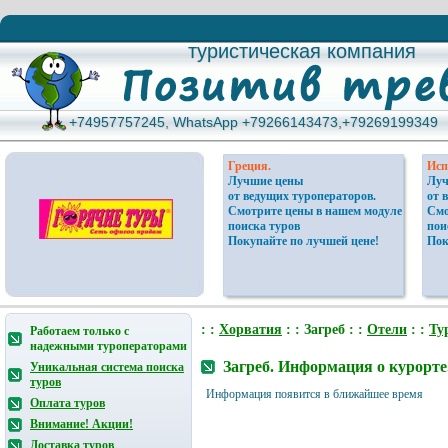
туристическая компания
туристическая компания
+74957757245, WhatsApp +79266143473,+79269199349
+74957757245, WhatsApp +79266143473,+79269199349
Греция.
Исп
Лучшие цены
Луч
от ведущих туроператоров.
от 
Смотрите цены в нашем модуле
Смо
поиска туров
пои
Покупайте по лучшей цене!
Пок
: :
Хорватия
: : Загреб : :
Отели
: :
Ту
Работаем только с
надежными туроператорами
Загреб. Информация о курорте
Уникальная система поиска
туров
Информация появится в ближайшее время
Оплата туров
Внимание! Акции!
Доставка туров