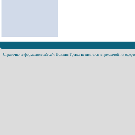
Справочно-информационный сайт Позитив Тревел не является ни рекламой, ни оферт