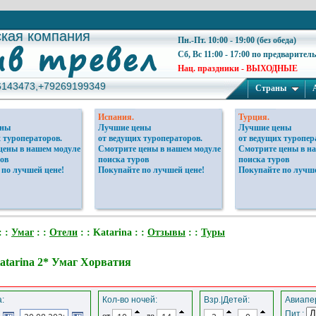
ская компания
ская компания
Пн.-Пт. 10:00 - 19:00 (без обеда)
Сб, Вс 11:00 - 17:00 по предварител
Нац. праздники - ВЫХОДНЫЕ
6143473,+79269199349
6143473,+79269199349
Страны
Испания.
Турция.
ены
Лучшие цены
Лучшие цены
 туроператоров.
от ведущих туроператоров.
от ведущих туропер
цены в нашем модуле
Смотрите цены в нашем модуле
Смотрите цены в н
ов
поиска туров
поиска туров
 по лучшей цене!
Покупайте по лучшей цене!
Покупайте по лучше
: :
Умаг
: :
Отели
: : Katarina : :
Отзывы
: :
Туры
atarina 2* Умаг Хорватия
:
Кол-во ночей:
Взр.|Детей:
Авиапер
Пит.:
от
до