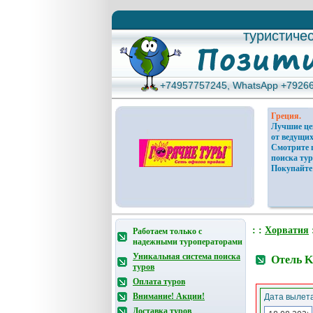
туристиче
туристиче
+74957757245, WhatsApp +7926
+74957757245, WhatsApp +7926
Греция.
Лучшие ц
от ведущих
Смотрите 
поиска тур
Покупайте
: :
Хорватия
Работаем только с
надежными туроператорами
Уникальная система поиска
Отель K
туров
Оплата туров
Внимание! Акции!
Дата вылета
Доставка туров