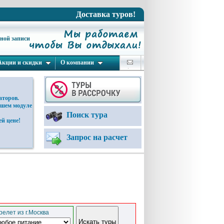
Доставка туров!
ьной записи
Акции и скидки
О компании
аторов.
ашем модуле
Поиск тура
й цене!
Запрос на расчет
елет из г.Москва