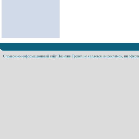
Справочно-информационный сайт Позитив Тревел не является ни рекламой, ни оферт