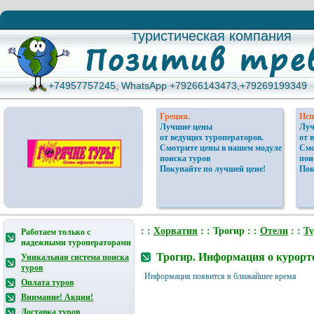
туристическая компания
туристическая компания
+74957757245, WhatsApp +79266143473,+79269199349
+74957757245, WhatsApp +79266143473,+79269199349
Греция.
Исп
Лучшие цены
Луч
от ведущих туроператоров.
от 
Смотрите цены в нашем модуле
Смо
поиска туров
пои
Покупайте по лучшей цене!
Пок
: :
Хорватия
: : Трогир : :
Отели
: :
Т
Работаем только с
надежными туроператорами
Трогир. Информация о курорте
Уникальная система поиска
туров
Информация появится в ближайшее время
Оплата туров
Внимание! Акции!
Доставка туров