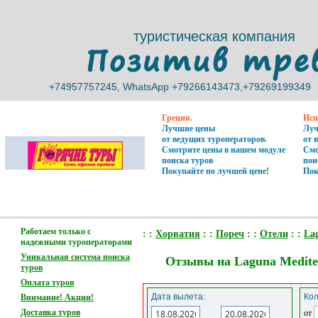
туристическая компания
туристическая компания
+74957757245, WhatsApp +79266143473,+79269199349
+74957757245, WhatsApp +79266143473,+79269199349
Греция.
Исп
Лучшие цены
Луч
от ведущих туроператоров.
от 
Смотрите цены в нашем модуле
Смо
поиска туров
пои
Покупайте по лучшей цене!
Пок
Работаем только с
: :
Хорватия
: :
Пореч
: :
Отели
: :
La
надежными туроператорами
Уникальная система поиска
Отзывы на Laguna Medite
туров
Оплата туров
Дата вылета:
Кол
Внимание! Акции!
Доставка туров
от