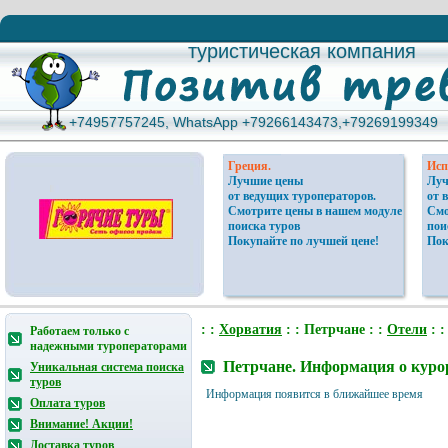
туристическая компания
туристическая компания
+74957757245, WhatsApp +79266143473,+79269199349
+74957757245, WhatsApp +79266143473,+79269199349
Греция.
Исп
Лучшие цены
Луч
от ведущих туроператоров.
от 
Смотрите цены в нашем модуле
Смо
поиска туров
пои
Покупайте по лучшей цене!
Пок
: :
Хорватия
: : Петрчане : :
Отели
: 
Работаем только с
надежными туроператорами
Петрчане. Информация о куро
Уникальная система поиска
туров
Информация появится в ближайшее время
Оплата туров
Внимание! Акции!
Доставка туров