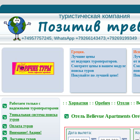
туристическая компания
туристическая компания
+74957757245, WhatsApp +79266143473,+79269199349
+74957757245, WhatsApp +79266143473,+79269199349
Греция.
Исп
Лучшие цены
Луч
от ведущих туроператоров.
от 
Смотрите цены в нашем модуле
Смо
поиска туров
пои
Покупайте по лучшей цене!
Пок
: :
Хорватия
: :
Оребич
: :
Отели
: : B
Работаем только с
надежными туроператорами
Уникальная система поиска
Отель Bellevue Apartments Or
туров
Оплата туров
Внимание! Акции!
Дата вылета:
Ко
Доставка туров
от